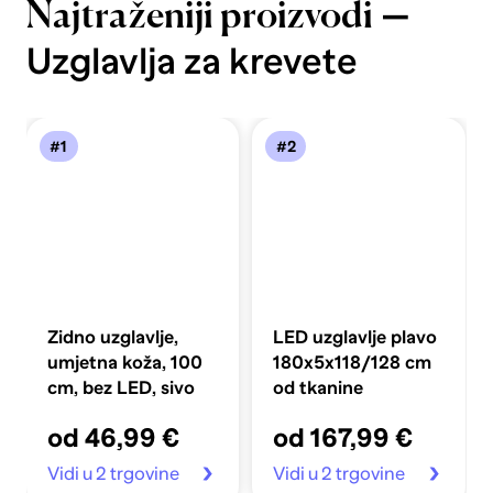
—
Najtraženiji proizvodi
Uzglavlja za krevete
#1
#2
Zidno uzglavlje,
LED uzglavlje plavo
umjetna koža, 100
180x5x118/128 cm
cm, bez LED, sivo
od tkanine
od 46,99 €
od 167,99 €
Vidi u 2 trgovine
Vidi u 2 trgovine