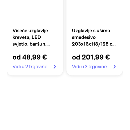
Viseće uzglavlje
Uzglavlje s ušima
kreveta, LED
smeđesivo
svjetlo, baršun,
203x16x118/128 cm
ljubičasta
od tkanine
od 48,99 €
od 201,99 €
Vidi u 2 trgovine
Vidi u 3 trgovine