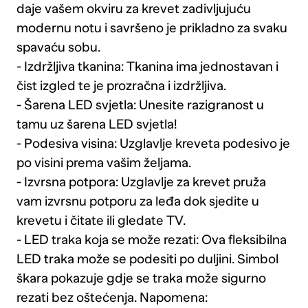
daje vašem okviru za krevet zadivljujuću
modernu notu i savršeno je prikladno za svaku
spavaću sobu.
- Izdržljiva tkanina: Tkanina ima jednostavan i
čist izgled te je prozračna i izdržljiva.
- Šarena LED svjetla: Unesite razigranost u
tamu uz šarena LED svjetla!
- Podesiva visina: Uzglavlje kreveta podesivo je
po visini prema vašim željama.
- Izvrsna potpora: Uzglavlje za krevet pruža
vam izvrsnu potporu za leđa dok sjedite u
krevetu i čitate ili gledate TV.
- LED traka koja se može rezati: Ova fleksibilna
LED traka može se podesiti po duljini. Simbol
škara pokazuje gdje se traka može sigurno
rezati bez oštećenja. Napomena: