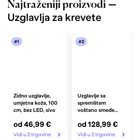
—
Najtraženiji proizvodi
Uzglavlja za krevete
#1
#2
Zidno uzglavlje,
Uzglavlje sa
umjetna koža, 100
spremištem
cm, bez LED, sivo
voštano smeđe
150cm od masivne
od 46,99 €
od 128,99 €
borovine
Vidi u 2 trgovine
Vidi u 2 trgovine