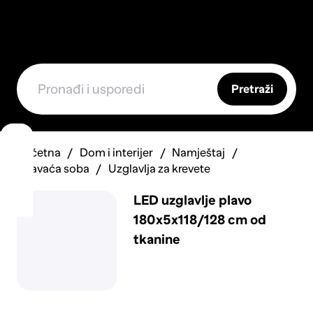
Pretraži
Početna
Dom i interijer
Namještaj
Spavaća soba
Uzglavlja za krevete
LED uzglavlje plavo
180x5x118/128 cm od
tkanine