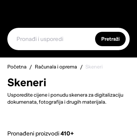
Pretraži
Početna
Računala i oprema
Skeneri
Skeneri
Usporedite cijene i ponudu skenera za digitalizaciju
dokumenata, fotografija i drugih materijala.
Usporedite cijene i specifikacije različitih modela, od
kompaktnih prijenosnih skenera do profesionalnih
flatbed uređaja. Otkrijte skenere s automatskim
uvlačenjem dokumenata (ADF) za brzu obradu većeg
Pronađeni proizvodi
410+