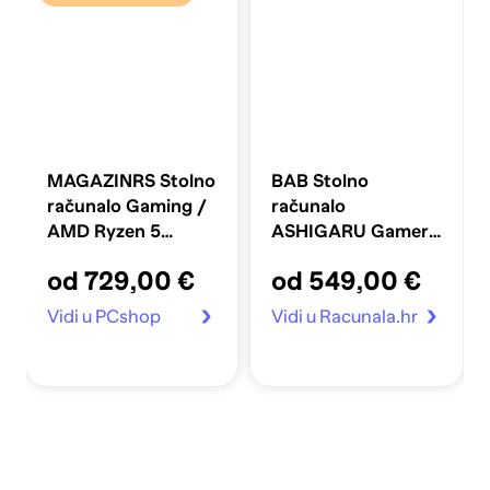
MAGAZINRS Stolno
BAB Stolno
računalo Gaming /
računalo
AMD Ryzen 5
ASHIGARU Gamer
5600G, 16GB, 1TB
/ AMD Ryzen 5
od 729,00 €
od 549,00 €
SSD, Radeon
3400G, 16 GB
Graphics, FreeDOS,
DDR4, 500 GB
Vidi u PCshop
Vidi u Racunala.hr
crna
NVMe SSD, Radeon
Vega grafika,
Windows 11 Pro,
crna