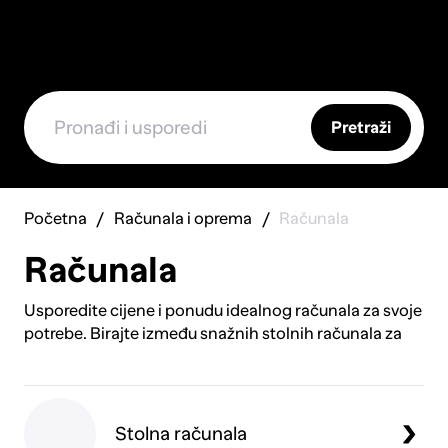
Pretraži
Početna
Računala i oprema
Računala
Računala
Usporedite cijene i ponudu idealnog računala za svoje
potrebe. Birajte između snažnih stolnih računala za
zahtjevne zadatke, elegantnih All-in-One modela za
uštedu prostora ili prijenosnih laptopa za rad u
pokretu. Nadogradite svoj radni prostor s
visokokvalitetnim monitorima za oštriju sliku i
Stolna računala