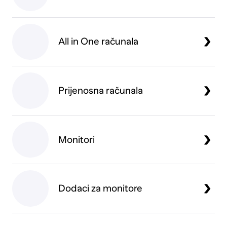
dodatnu produktivnost. Usporedite specifikacije
poput brzine procesora, količine RAM-a i kapaciteta
pohrane. Bez obzira tražite li računalo za ured,
gaming ili multimediju, ovdje ćete pronaći veliki izbor
All in One računala
modela po konkurentnim cijenama.
Prijenosna računala
Monitori
Dodaci za monitore