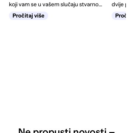
koji vam se u vašem slučaju stvarno
dvije po
isplati.
pokretu.
Pročitaj više
Pročita
Ne propusti novosti –