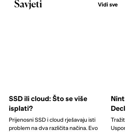
Savjeti
Vidi sve
SSD ili cloud: Što se više
Ninten
isplati?
Deck: 
Prijenosni SSD i cloud rješavaju isti
Tražite 
problem na dva različita načina. Evo
Usporedi