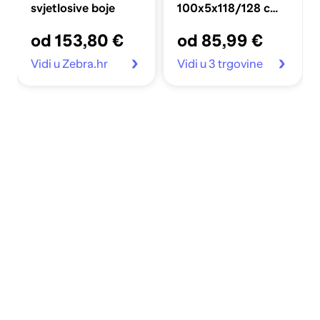
svjetlosive boje
100x5x118/128 cm
baršunasto
od 153,80 €
od 85,99 €
Vidi u Zebra.hr
Vidi u 3 trgovine