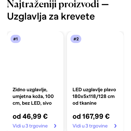
—
Najtraženiji proizvodi
Uzglavlja za krevete
#1
#2
Zidno uzglavlje,
LED uzglavlje plavo
umjetna koža, 100
180x5x118/128 cm
cm, bez LED, sivo
od tkanine
od 46,99 €
od 167,99 €
Vidi u 3 trgovine
Vidi u 3 trgovine