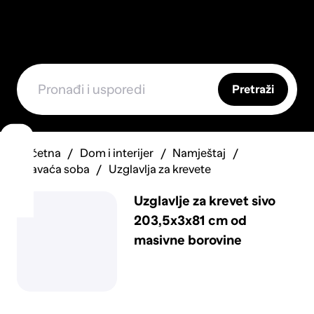
Pretraži
Početna
Dom i interijer
Namještaj
Spavaća soba
Uzglavlja za krevete
Uzglavlje za krevet sivo
203,5x3x81 cm od
masivne borovine