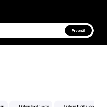
Pretraži
eri
Eksterni hard diskovi
Eksterna kućišta i dodaci