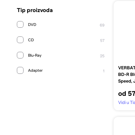
Tip proizvoda
DVD
69
CD
57
Blu-Ray
25
VERBAT
Adapter
1
BD-R Bl
Speed, 
od 57
Vidi u Ti