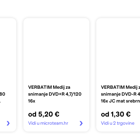
VERBATIM Medij za
VERBATIM Medij 
/80
snimanje DVD+R 4,7/120
snimanje DVD-R 4
16x
16x JC mat srebr
od 5,20 €
od 1,30 €
Vidi u microteam.hr
Vidi u 2 trgovine