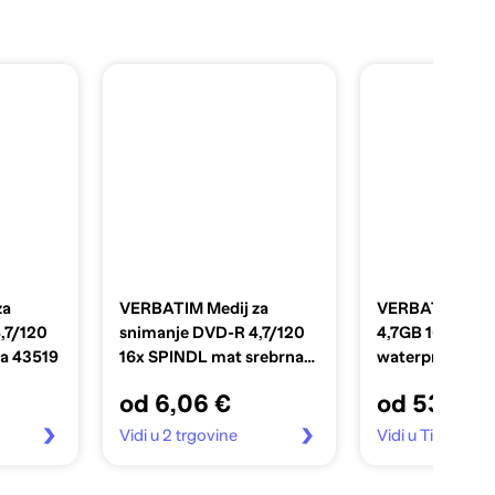
za
VERBATIM Medij za
VERBATIM 1x5
,7/120
snimanje DVD-R 4,7/120
4,7GB 16x Wide
na 43519
16x SPINDL mat srebrna
waterproof pri
PK10 43523
od 6,06 €
od 53,60 
Vidi u 2 trgovine
Vidi u Tia Mobite