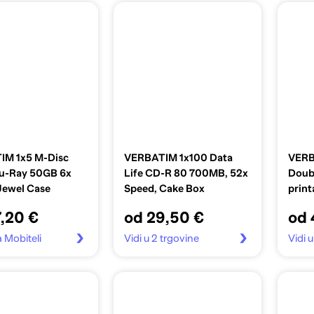
IM 1x5 M-Disc
VERBATIM 1x100 Data
VERB
u-Ray 50GB 6x
Life CD-R 80 700MB, 52x
Doubl
Jewel Case
Speed, Cake Box
print
,20 €
od 29,50 €
od 
a Mobiteli
Vidi u 2 trgovine
Vidi u