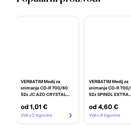
VERBATIM Medij za
VERBATIM Medij za
snimanje CD-R 700/80
snimanje CD-R 700
52x JC AZO CRYSTAL
52x SPINDL EXTRA
43327
PROTECTION PK10
od 1,01 €
od 4,60 €
43437
Vidi u 2 trgovine
Vidi u 4 trgovine