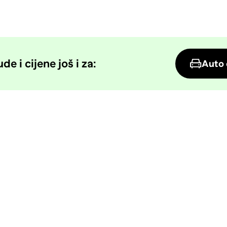
e i cijene još i za:
Auto 