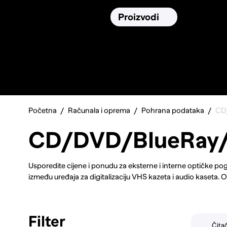
Osiguranja
Proizvodi
Namirnic
Pronađi, usporedi i donesi
najbolju
odluku o kupnji.
Početna
Računala i oprema
Pohrana podataka
CD
CD/DVD/BlueRay
Usporedite cijene i ponudu za eksterne i interne optičke po
između uređaja za digitalizaciju VHS kazeta i audio kaseta. Ot
različitih formata. Pronađite opremu za čišćenje i održavanje 
obiteljske videozapise, glazbenu kolekciju ili važne poslovn
vam pomoći u prelasku na moderne digitalne formate uz očuv
Filter
Čita