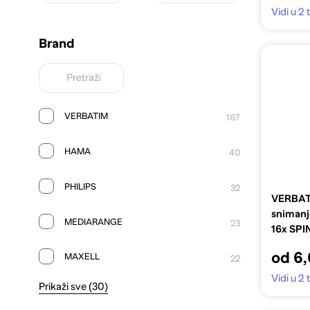
Vidi u 2
Brand
VERBATIM
167
HAMA
40
PHILIPS
32
VERBATI
snimanj
MEDIARANGE
23
16x SPI
PK10 4
od 6
MAXELL
22
Vidi u 2
Prikaži sve (30)