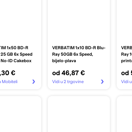
IM 1x50 BD-R
VERBATIM 1x10 BD-R Blu-
VERB
 25 GB 6x Speed
Ray 50GB 6x Speed,
Ray 
e No-ID Cakebox
bijelo-plava
print
,30 €
od 46,87 €
od 
a Mobiteli
Vidi u 2 trgovine
Vidi u