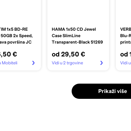
IM 1x5 BD-RE
HAMA 1x50 CD Jewel
VERB
 50GB 2x Speed,
Case SlimLine
Blu-
lava površina JC
Transparent-Black 51269
print
6,50 €
od 29,50 €
od 
a Mobiteli
Vidi u 2 trgovine
Vidi u
Prikaži više