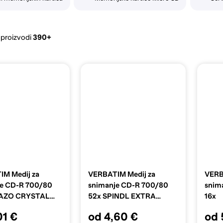
 proizvodi
390+
M Medij za
VERBATIM Medij za
VERB
je CD-R 700/80
snimanje CD-R 700/80
snim
 AZO CRYSTAL
52x SPINDL EXTRA
16x
PROTECTION PK10
01 €
od 4,60 €
od 
43437