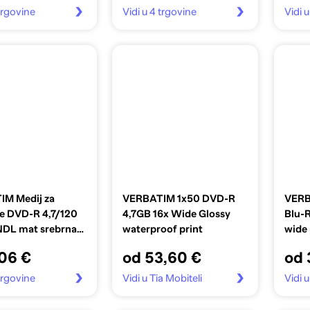
 trgovine
Vidi u 4 trgovine
Vidi 
M Medij za
VERBATIM 1x50 DVD-R
VERB
e DVD-R 4,7/120
4,7GB 16x Wide Glossy
Blu-
NDL mat srebrna
waterproof print
wide 
3523
,06 €
od 53,60 €
od 
 trgovine
Vidi u Tia Mobiteli
Vidi u