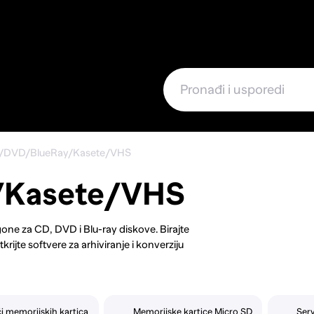
e
/DVD/BlueRay/Kasete/VHS
/Kasete/VHS
gone za CD, DVD i Blu-ray diskove. Birajte
krijte softvere za arhiviranje i konverziju
vaših medija. Bez obzira želite li sačuvati
e podatke, ovdje ćete pronaći rješenja koja će
anje kvalitete originalnog sadržaja.
či memorijskih kartica
Memorijske kartice Micro SD
Serv