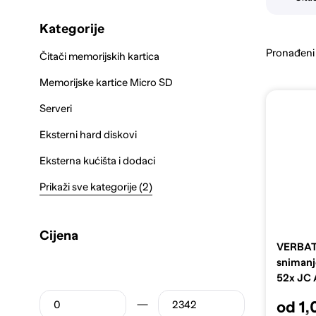
Kategorije
Pronađeni
Čitači memorijskih kartica
Memorijske kartice Micro SD
Serveri
Eksterni hard diskovi
Eksterna kućišta i dodaci
Prikaži sve kategorije (2)
Cijena
VERBATI
sniman
52x JC
43327
od 1,