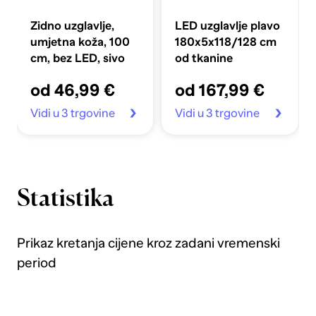
Zidno uzglavlje,
LED uzglavlje plavo
umjetna koža, 100
180x5x118/128 cm
cm, bez LED, sivo
od tkanine
od 46,99 €
od 167,99 €
Vidi u 3 trgovine
Vidi u 3 trgovine
Statistika
Prikaz kretanja cijene kroz zadani vremenski
period