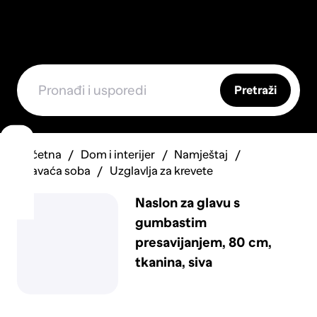
Pretraži
Početna
Dom i interijer
Namještaj
Spavaća soba
Uzglavlja za krevete
Naslon za glavu s
gumbastim
presavijanjem, 80 cm,
tkanina, siva