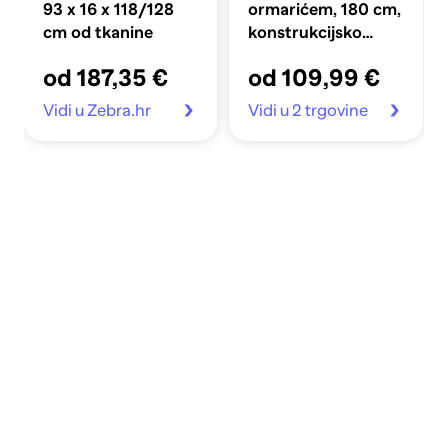
93 x 16 x 118/128
ormarićem, 180 cm,
cm od tkanine
konstrukcijsko
drvo, staro drvo
od 187,35 €
od 109,99 €
Vidi u Zebra.hr
Vidi u 2 trgovine