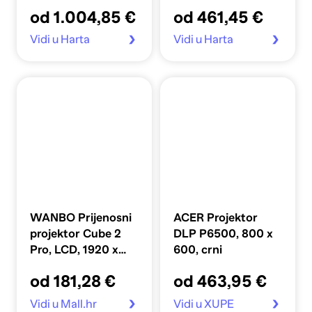
4100 ANSI, zvučnik
3000 ANSI, zvučnik
od 1.004,85 €
od 461,45 €
16 W
5 W
Vidi u Harta
Vidi u Harta
WANBO Prijenosni
ACER Projektor
projektor Cube 2
DLP P6500, 800 x
Pro, LCD, 1920 x
600, crni
1080, 500 ANSI
od 181,28 €
od 463,95 €
lumena, bijeli
Vidi u Mall.hr
Vidi u XUPE