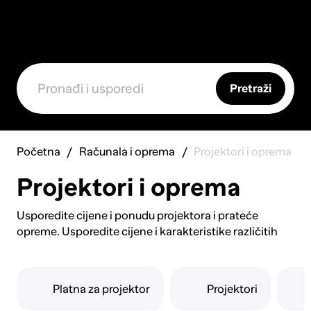
Pretraži
Početna
Računala i oprema
Projektori i oprema
Projektori i oprema
Usporedite cijene i ponudu projektora i prateće
opreme. Usporedite cijene i karakteristike različitih
modela projektora, od kompaktnih prijenosnih
uređaja do profesionalnih instalacijskih rješenja.
Istražite tehnologije poput DLP, LCD i laserske
Platna za projektor
Projektori
projekcije, te rezolucije od Full HD do 4K. Pronađite