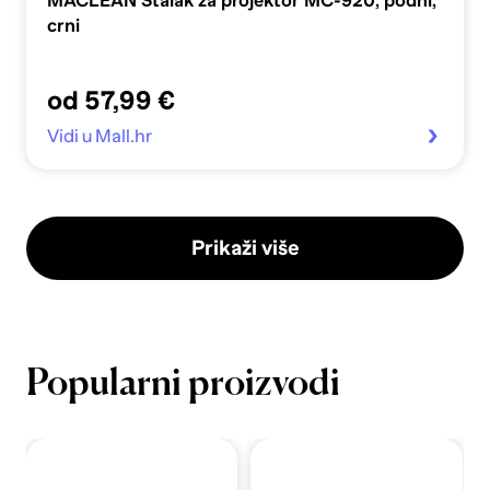
MACLEAN Stalak za projektor MC-920, podni,
crni
od 57,99 €
Vidi u Mall.hr
Prikaži više
Popularni proizvodi