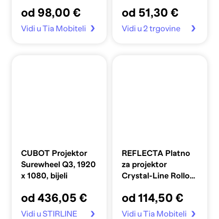
lux, 180 x 180 cm
Cinema, bijeli
od 98,00 €
od 51,30 €
Vidi u Tia Mobiteli
Vidi u 2 trgovine
CUBOT Projektor
REFLECTA Platno
Surewheel Q3, 1920
za projektor
x 1080, bijeli
Crystal-Line Rollo
Softlift, 200 x 200
od 436,05 €
od 114,50 €
cm
Vidi u STIRLINE
Vidi u Tia Mobiteli