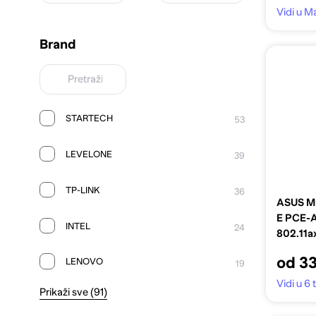
Vidi u Ma
Brand
STARTECH
53
LEVELONE
39
TP-LINK
36
ASUS Mr
E PCE-
INTEL
24
802.11ax
mrežu
od 33
LENOVO
19
Vidi u 6
Prikaži sve (91)