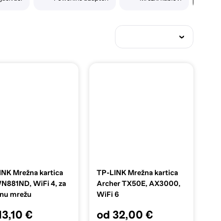
INK Mrežna kartica
TP-LINK Mrežna kartica
N881ND, WiFi 4, za
Archer TX50E, AX3000,
čnu mrežu
WiFi 6
13,10 €
od 32,00 €