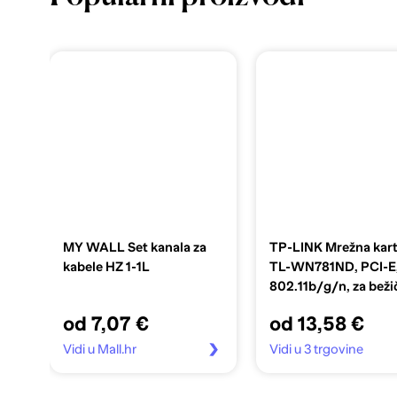
MY WALL Set kanala za
TP-LINK Mrežna kart
kabele HZ 1-1L
TL-WN781ND, PCI-E
802.11b/g/n, za bež
mrežu
od 7,07 €
od 13,58 €
Vidi u Mall.hr
Vidi u 3 trgovine