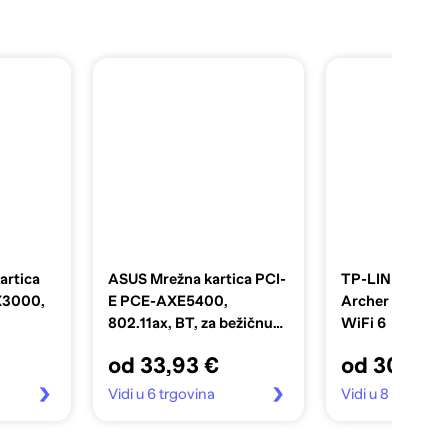
artica
ASUS Mrežna kartica PCI-
TP-LINK Mrežna
X3000,
E PCE-AXE5400,
Archer TX55E,
802.11ax, BT, za bežičnu
WiFi 6
mrežu
od 33,93 €
od 30,50 
Vidi u 6 trgovina
Vidi u 8 trgovin