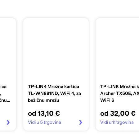
ica
TP-LINK Mrežna kartica
TP-LINK Mrežna k
,
TL-WN881ND, WiFi 4, za
Archer TX50E, A
ičnu
bežičnu mrežu
WiFi 6
od 13,10 €
od 32,00 €
Vidi u 5 trgovina
Vidi u 11 trgovina