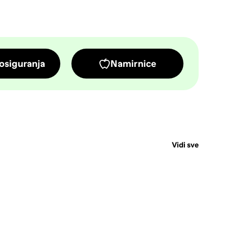
osiguranja
Namirnice
Vidi sve