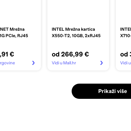
INET Mrežna
INTEL Mrežna kartica
INTEL
 1G PCIe, RJ45
X550-T2, 10GB, 2xRJ45
X710
,91 €
od 266,99 €
od 
 trgovine
Vidi u Mall.hr
Vidi 
Prikaži više