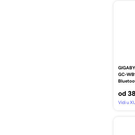
GIGABYT
GC-WB1
Bluetoo
od 3
Vidi u X