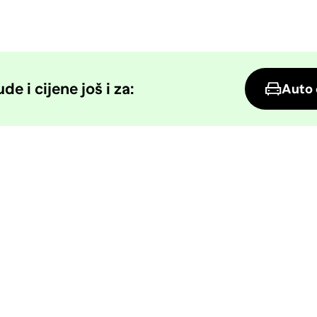
e i cijene još i za:
Auto 