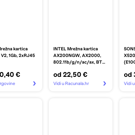
režna kartica
INTEL Mrežna kartica
SONS
 V2, 1Gb, 2xRJ45
AX200NGW, AX2000,
X520
802.11b/g/n/ac/ax, BT
(E10
5.2
0,40 €
od 22,50 €
od 
 trgovine
Vidi u Racunala.hr
Vidi 