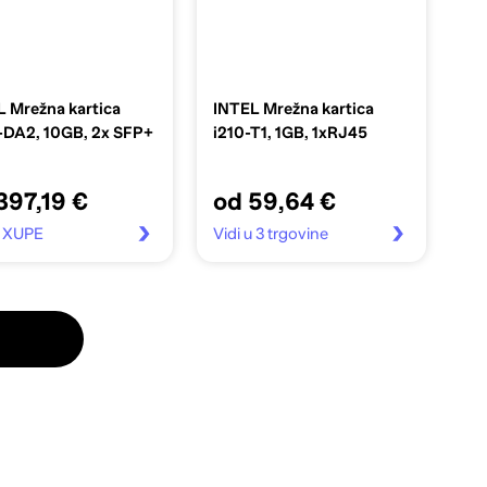
 Mrežna kartica
INTEL Mrežna kartica
-DA2, 10GB, 2x SFP+
i210-T1, 1GB, 1xRJ45
397,19 €
od 59,64 €
u XUPE
Vidi u 3 trgovine