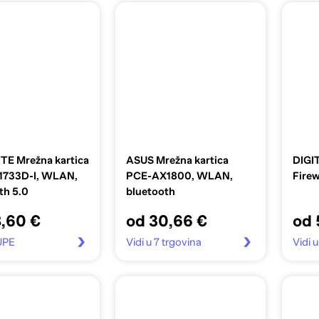
E Mrežna kartica
ASUS Mrežna kartica
DIGIT
733D-I, WLAN,
PCE-AX1800, WLAN,
Firew
th 5.0
bluetooth
8,60 €
od 30,66 €
od 
UPE
Vidi u 7 trgovina
Vidi u