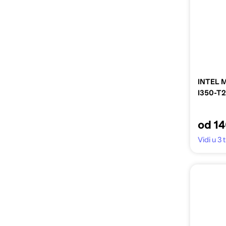
INTEL M
I350-T2
od 14
Vidi u 3