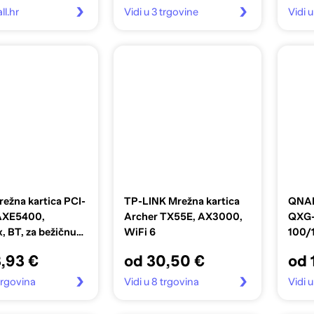
ll.hr
Vidi u 3 trgovine
Vidi 
ežna kartica PCI-
TP-LINK Mrežna kartica
QNAP
AXE5400,
Archer TX55E, AX3000,
QXG-
, BT, za bežičnu
WiFi 6
100/
,93 €
od 30,50 €
od 
 trgovina
Vidi u 8 trgovina
Vidi 