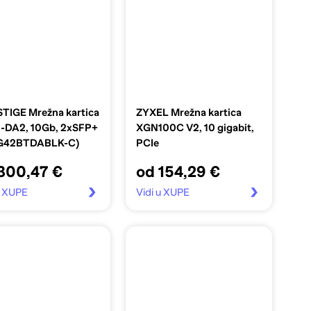
TIGE Mrežna kartica
ZYXEL Mrežna kartica
-DA2, 10Gb, 2xSFP+
XGN100C V2, 10 gigabit,
G42BTDABLK-C)
PCIe
300,47 €
od 154,29 €
u XUPE
Vidi u XUPE