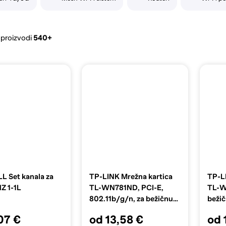
 proizvodi
540+
 Set kanala za
TP-LINK Mrežna kartica
TP-L
Z 1-1L
TL-WN781ND, PCI-E,
TL-W
802.11b/g/n, za bežičnu
beži
mrežu
07 €
od 13,58 €
od 