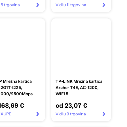
u 5 trgovina
Vidi u 11 trgovina
 Mrežna kartica
TP-LINK Mrežna kartica
2G1T-I225,
Archer T4E, AC-1200,
1000/2500Mbps
WiFi 5
168,69 €
od 23,07 €
u XUPE
Vidi u 9 trgovina