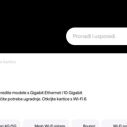
e
 kartice
edite modele s Gigabit Ethernet i 10 Gigabit
ite potrebe ugradnje. Otkrijte kartice s Wi-Fi 6
ite modele s Bluetooth podrškom za svestranu
o povezivanje, ovdje ćete pronaći rješenje koje će
eri 4G/5G
Mesh Wi-Fi sistem
Routeri
Wi-Fi po