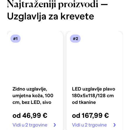
—
Najtraženiji proizvodi
Uzglavlja za krevete
#1
#2
Zidno uzglavlje,
LED uzglavlje plavo
umjetna koža, 100
180x5x118/128 cm
cm, bez LED, sivo
od tkanine
od 46,99 €
od 167,99 €
Vidi u 2 trgovine
Vidi u 2 trgovine