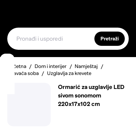
Pretraži
Početna
Dom i interijer
Namještaj
Spavaća soba
Uzglavlja za krevete
Ormarić za uzglavlje LED
sivom sonomom
220x17x102 cm