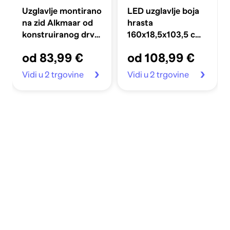
Uzglavlje montirano
LED uzglavlje boja
na zid Alkmaar od
hrasta
konstruiranog drva,
160x18,5x103,5 cm
crno
konstruirano drvo
od 83,99 €
od 108,99 €
Vidi u 2 trgovine
Vidi u 2 trgovine