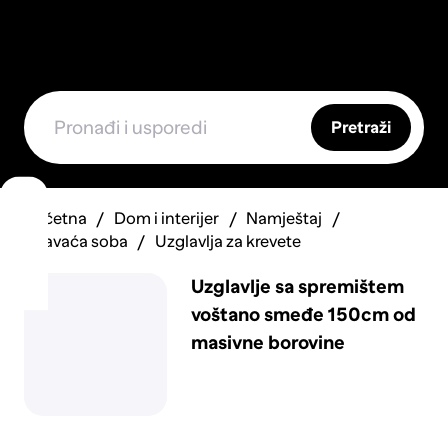
Pretraži
Početna
Dom i interijer
Namještaj
Spavaća soba
Uzglavlja za krevete
Uzglavlje sa spremištem
voštano smeđe 150cm od
masivne borovine