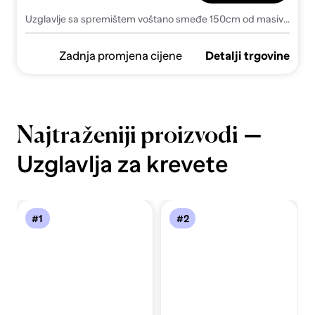
Uzglavlje sa spremištem voštano smeđe 150cm od masivne borovine - Voštano smeđa 150 cm 1
Zadnja promjena cijene
Detalji trgovine
—
Najtraženiji proizvodi
Uzglavlja za krevete
#1
#2