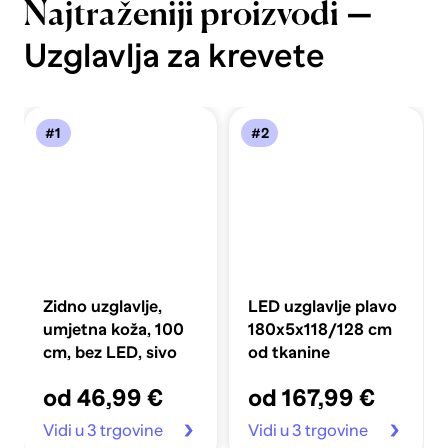
—
Najtraženiji proizvodi
Uzglavlja za krevete
#1
#2
Zidno uzglavlje,
LED uzglavlje plavo
umjetna koža, 100
180x5x118/128 cm
cm, bez LED, sivo
od tkanine
od 46,99 €
od 167,99 €
Vidi u 3 trgovine
Vidi u 3 trgovine