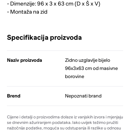
- Dimenzije: 96 x 3 x 63 cm (D x Š x V)
- Montaža na zid
Specifikacija proizvoda
Naziv proizvoda
Zidno uzglavlje bijelo
96x3x63 cm od masivne
borovine
Brend
Nepoznati brand
Cijene i detalji o proizvodima dolaze iz vanjskih izvora i mjenjaju
se dnevnim ažuriranjem podataka. Iako uvijek težimo pružiti
najtočnije podatke, moguća su odstupanja ili razlike u odnosu