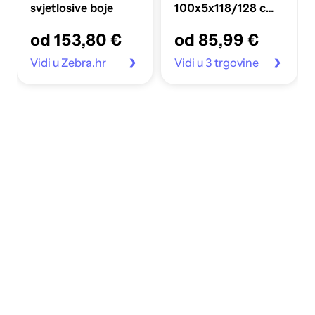
svjetlosive boje
100x5x118/128 cm
baršunasto
od 153,80 €
od 85,99 €
Vidi u Zebra.hr
Vidi u 3 trgovine