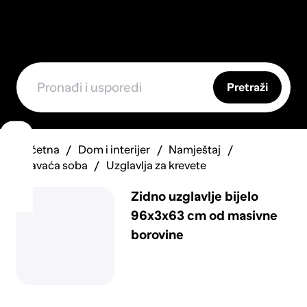
Pretraži
Početna
Dom i interijer
Namještaj
Spavaća soba
Uzglavlja za krevete
Zidno uzglavlje bijelo
96x3x63 cm od masivne
borovine