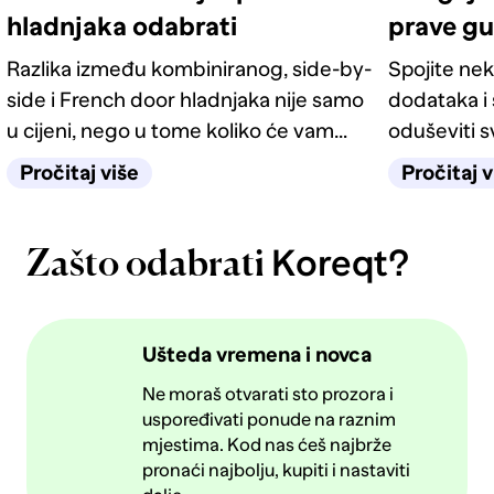
hladnjaka odabrati
prave g
Razlika između kombiniranog, side-by-
Spojite nek
side i French door hladnjaka nije samo
dodataka i 
u cijeni, nego u tome koliko će vam
oduševiti 
život u kuhinji biti jednostavan
četiri odlič
Pročitaj više
Pročitaj v
sljedećih deset godina.
Koreqt?
Zašto odabrati
Ušteda vremena i novca
Ne moraš otvarati sto prozora i
uspoređivati ponude na raznim
mjestima. Kod nas ćeš najbrže
pronaći najbolju, kupiti i nastaviti