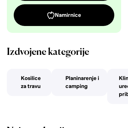
Namirnice
Izdvojene kategorije
Kosilice
Planinarenje i
Kli
za travu
camping
uređ
pri