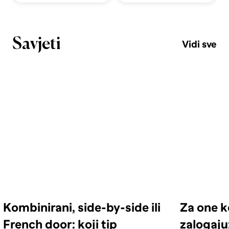
Savjeti
Vidi sve
Kombinirani, side-by-side ili
Za one k
French door: koji tip
zalogaju