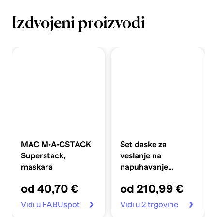
Izdvojeni proizvodi
MAC M·A·CSTACK
Set daske za
Superstack,
veslanje na
maskara
napuhavanje
360x81x10 cm,
od 40,70 €
od 210,99 €
plavi
Vidi u FABUspot
Vidi u 2 trgovine