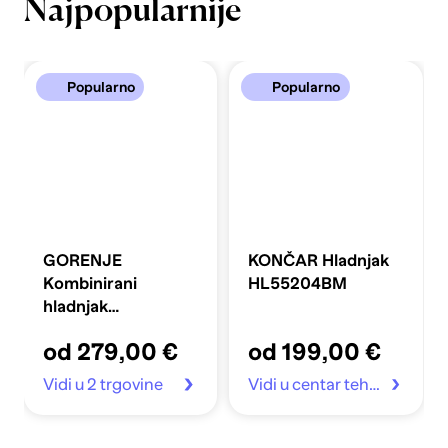
Najpopularnije
Popularno
Popularno
GORENJE
KONČAR Hladnjak
Kombinirani
HL55204BM
hladnjak
FLRK14EPS4
od 279,00 €
od 199,00 €
Vidi u 2 trgovine
Vidi u centar tehnike