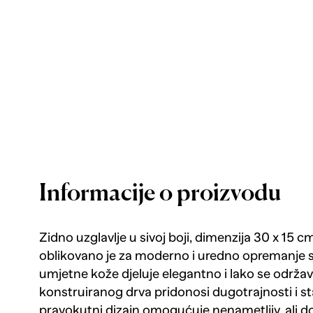
Informacije o proizvodu
Zidno uzglavlje u sivoj boji, dimenzija 30 x 15 c
oblikovano je za moderno i uredno opremanje 
umjetne kože djeluje elegantno i lako se održav
konstruiranog drva pridonosi dugotrajnosti i s
pravokutni dizajn omogućuje nenametljiv, ali doj