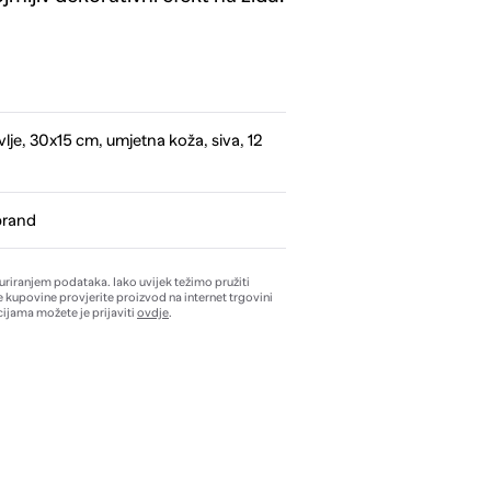
lje, 30x15 cm, umjetna koža, siva, 12
brand
žuriranjem podataka. Iako uvijek težimo pružiti
e kupovine provjerite proizvod na internet trgovini
ijama možete je prijaviti
ovdje
.