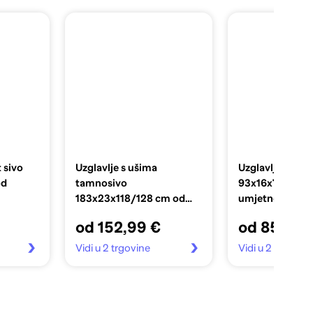
 sivo
Uzglavlje s ušima
Uzglavlje s ušim
od
tamnosivo
93x16x78/88 c
183x23x118/128 cm od
umjetne kože
tkanine
od 152,99 €
od 85,99 
Vidi u 2 trgovine
Vidi u 2 trgovin