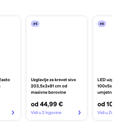
#5
#6
ičasto
Uzglavlje za krevet sivo
LED uzglavlje 
m
203,5x3x81 cm od
100x5x118/128
masivne borovine
umjetne kože
od 44,99 €
od 108,20
Vidi u 2 trgovine
Vidi u Zebra.hr