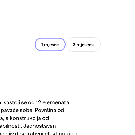
1 mjesec
3 mjeseca
m, sastoji se od 12 elemenata i
spavaće sobe. Površina od
a, a konstrukcija od
tabilnosti. Jednostavan
mljiv dekorativni efekt na zidu.