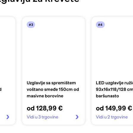
#3
#4
Uzglavlje sa spremištem
LED uzglavlje ruž
d
voštano smeđe 150cm od
93x16x118/128 c
masivne borovine
baršunasto
od 128,99 €
od 149,99 €
Vidi u 3 trgovine
Vidi u 2 trgovine