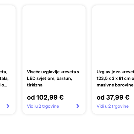
eta,
Viseće uzglavlje kreveta s
Uzglavlje za krevet
tala,
LED svjetlom, baršun,
123,5 x 3 x 81 cm 
tlo
tirkizna
masivne borovine
od 102,99 €
od 37,99 €
Vidi u 2 trgovine
Vidi u 2 trgovine