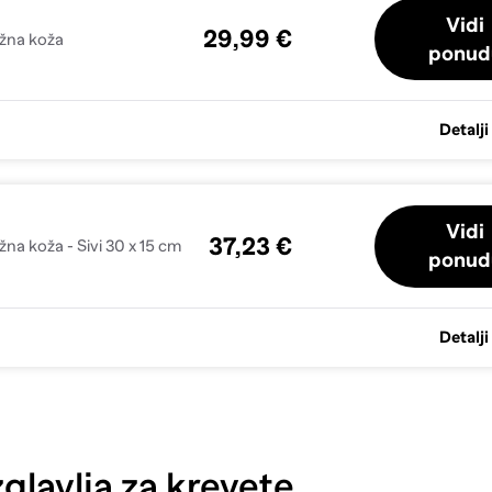
Vidi
29,99 €
ažna koža
ponud
Detalji
Vidi
37,23 €
žna koža - Sivi 30 x 15 cm
ponud
Detalji
glavlja za krevete