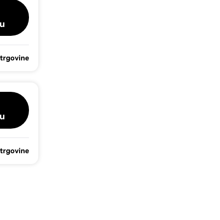
u
 trgovine
u
 trgovine