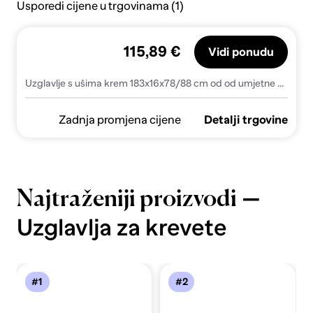
Usporedi cijene u trgovinama (1)
115,89 €
Vidi ponudu
Uzglavlje s ušima krem 183x16x78/88 cm od od umjetne kože - Krema 183 x 16 x 78/88 cm 1
Zadnja promjena cijene
Detalji trgovine
—
Najtraženiji proizvodi
Uzglavlja za krevete
#1
#2