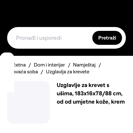
Pretraži
Početna
Dom i interijer
Namještaj
Spavaća soba
Uzglavlja za krevete
Uzglavlje za krevet s
ušima, 183x16x78/88 cm,
od od umjetne kože, krem