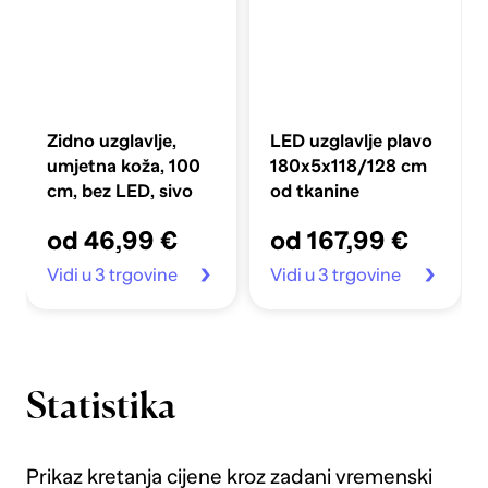
Zidno uzglavlje,
LED uzglavlje plavo
umjetna koža, 100
180x5x118/128 cm
cm, bez LED, sivo
od tkanine
od 46,99 €
od 167,99 €
Vidi u 3 trgovine
Vidi u 3 trgovine
Statistika
Prikaz kretanja cijene kroz zadani vremenski