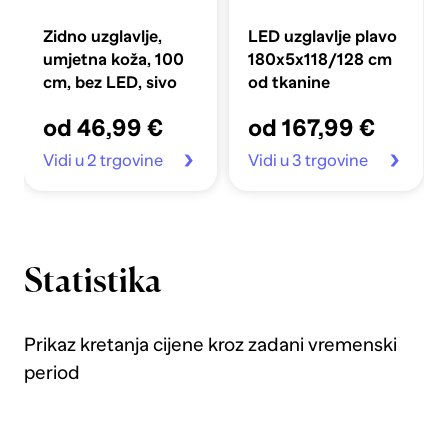
Zidno uzglavlje,
LED uzglavlje plavo
umjetna koža, 100
180x5x118/128 cm
cm, bez LED, sivo
od tkanine
od 46,99 €
od 167,99 €
Vidi u 2 trgovine
Vidi u 3 trgovine
Statistika
Prikaz kretanja cijene kroz zadani vremenski
period