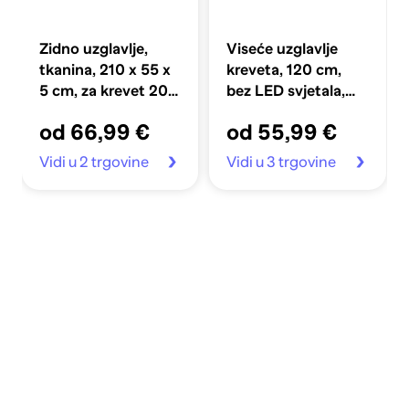
Zidno uzglavlje,
Viseće uzglavlje
tkanina, 210 x 55 x
kreveta, 120 cm,
5 cm, za krevet 200
bez LED svjetala,
cm, bez LED,
kordura tekstil,
od 66,99 €
od 55,99 €
tamnozelena
svijetlo zelenosiva
Vidi u 2 trgovine
Vidi u 3 trgovine