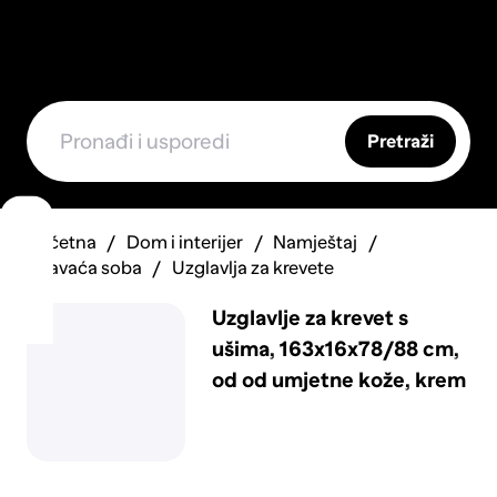
Pretraži
Početna
Dom i interijer
Namještaj
Spavaća soba
Uzglavlja za krevete
Uzglavlje za krevet s
ušima, 163x16x78/88 cm,
od od umjetne kože, krem