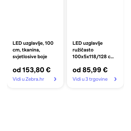
LED uzglavlje, 100
LED uzglavlje
cm, tkanina,
ružičasto
svjetlosive boje
100x5x118/128 cm
baršunasto
od 153,80 €
od 85,99 €
Vidi u Zebra.hr
Vidi u 3 trgovine