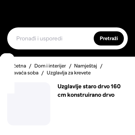
Pretraži
Početna
Dom i interijer
Namještaj
Spavaća soba
Uzglavlja za krevete
Uzglavlje staro drvo 160
cm konstruirano drvo