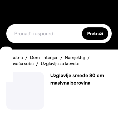
Pretraži
Početna
Dom i interijer
Namještaj
Spavaća soba
Uzglavlja za krevete
Uzglavlje smeđe 80 cm
masivna borovina