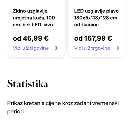
Zidno uzglavlje,
LED uzglavlje plavo
umjetna koža, 100
180x5x118/128 cm
cm, bez LED, sivo
od tkanine
od 46,99 €
od 167,99 €
Vidi u 2 trgovine
Vidi u 2 trgovine
Statistika
Prikaz kretanja cijene kroz zadani vremenski
period