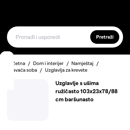
Pretraži
Početna
Dom i interijer
Namještaj
Spavaća soba
Uzglavlja za krevete
Uzglavlje s ušima
ružičasto 103x23x78/88
cm baršunasto