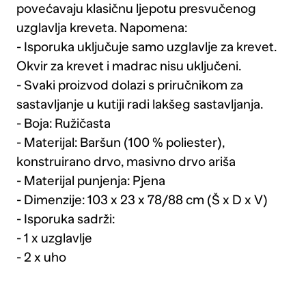
povećavaju klasičnu ljepotu presvučenog
uzglavlja kreveta. Napomena:
- Isporuka uključuje samo uzglavlje za krevet.
Okvir za krevet i madrac nisu uključeni.
- Svaki proizvod dolazi s priručnikom za
sastavljanje u kutiji radi lakšeg sastavljanja.
- Boja: Ružičasta
- Materijal: Baršun (100 % poliester),
konstruirano drvo, masivno drvo ariša
- Materijal punjenja: Pjena
- Dimenzije: 103 x 23 x 78/88 cm (Š x D x V)
- Isporuka sadrži:
- 1 x uzglavlje
- 2 x uho