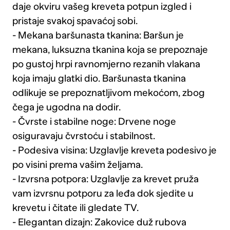
daje okviru vašeg kreveta potpun izgled i
pristaje svakoj spavaćoj sobi.
- Mekana baršunasta tkanina: Baršun je
mekana, luksuzna tkanina koja se prepoznaje
po gustoj hrpi ravnomjerno rezanih vlakana
koja imaju glatki dio. Baršunasta tkanina
odlikuje se prepoznatljivom mekoćom, zbog
čega je ugodna na dodir.
- Čvrste i stabilne noge: Drvene noge
osiguravaju čvrstoću i stabilnost.
- Podesiva visina: Uzglavlje kreveta podesivo je
po visini prema vašim željama.
- Izvrsna potpora: Uzglavlje za krevet pruža
vam izvrsnu potporu za leđa dok sjedite u
krevetu i čitate ili gledate TV.
- Elegantan dizajn: Zakovice duž rubova