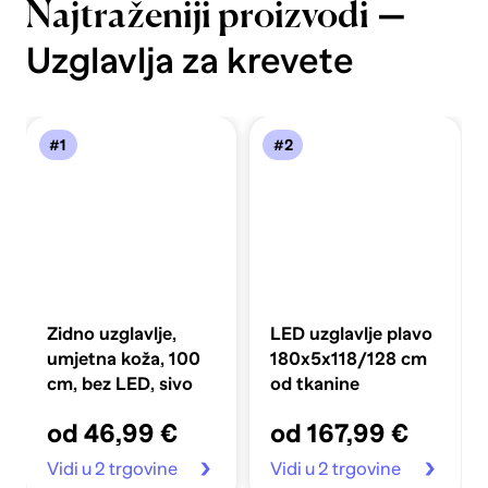
—
Najtraženiji proizvodi
Uzglavlja za krevete
#1
#2
Zidno uzglavlje,
LED uzglavlje plavo
umjetna koža, 100
180x5x118/128 cm
cm, bez LED, sivo
od tkanine
od 46,99 €
od 167,99 €
Vidi u 2 trgovine
Vidi u 2 trgovine