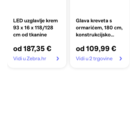
LED uzglavlje krem
Glava kreveta s
93 x 16 x 118/128
ormarićem, 180 cm,
cm od tkanine
konstrukcijsko
drvo, staro drvo
od 187,35 €
od 109,99 €
Vidi u Zebra.hr
Vidi u 2 trgovine