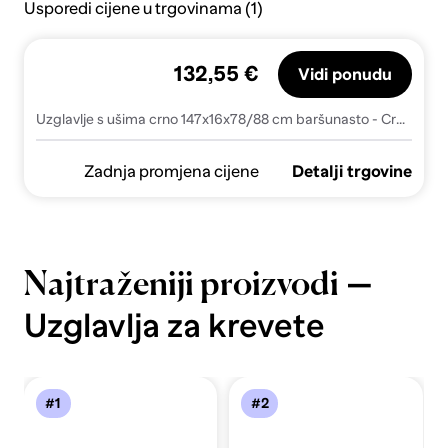
Usporedi cijene u trgovinama (1)
132,55 €
Vidi ponudu
Uzglavlje s ušima crno 147x16x78/88 cm baršunasto - Crna 147 x 16 x 78/88 cm 1
Zadnja promjena cijene
Detalji trgovine
—
Najtraženiji proizvodi
Uzglavlja za krevete
#1
#2