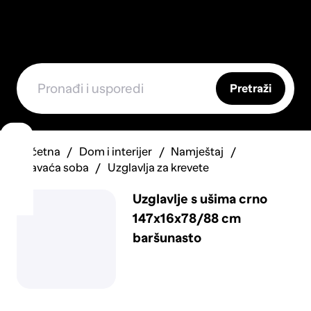
Pretraži
Početna
Dom i interijer
Namještaj
Spavaća soba
Uzglavlja za krevete
Uzglavlje s ušima crno
147x16x78/88 cm
baršunasto