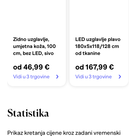
Zidno uzglavlje,
LED uzglavlje plavo
umjetna koža, 100
180x5x118/128 cm
cm, bez LED, sivo
od tkanine
od 46,99 €
od 167,99 €
Vidi u 3 trgovine
Vidi u 3 trgovine
Statistika
Prikaz kretanja cijene kroz zadani vremenski