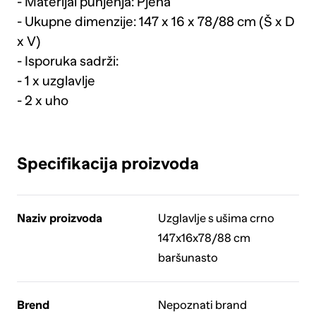
- Materijal punjenja: Pjena
- Ukupne dimenzije: 147 x 16 x 78/88 cm (Š x D
x V)
- Isporuka sadrži:
- 1 x uzglavlje
- 2 x uho
Specifikacija proizvoda
Naziv proizvoda
Uzglavlje s ušima crno
147x16x78/88 cm
baršunasto
Brend
Nepoznati brand