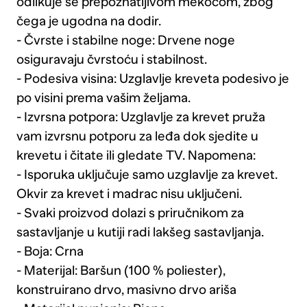
odlikuje se prepoznatljivom mekoćom, zbog
čega je ugodna na dodir.
- Čvrste i stabilne noge: Drvene noge
osiguravaju čvrstoću i stabilnost.
- Podesiva visina: Uzglavlje kreveta podesivo je
po visini prema vašim željama.
- Izvrsna potpora: Uzglavlje za krevet pruža
vam izvrsnu potporu za leđa dok sjedite u
krevetu i čitate ili gledate TV. Napomena:
- Isporuka uključuje samo uzglavlje za krevet.
Okvir za krevet i madrac nisu uključeni.
- Svaki proizvod dolazi s priručnikom za
sastavljanje u kutiji radi lakšeg sastavljanja.
- Boja: Crna
- Materijal: Baršun (100 % poliester),
konstruirano drvo, masivno drvo ariša