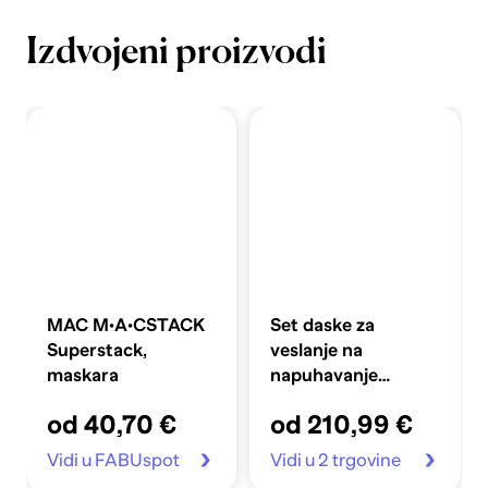
Izdvojeni proizvodi
MAC M·A·CSTACK
Set daske za
Superstack,
veslanje na
maskara
napuhavanje
360x81x10 cm,
od 40,70 €
od 210,99 €
plavi
Vidi u FABUspot
Vidi u 2 trgovine