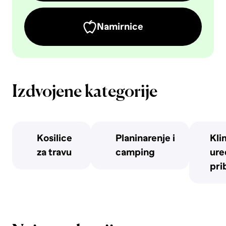
Namirnice
Izdvojene kategorije
Kosilice
Planinarenje i
Kli
za travu
camping
uređ
pri