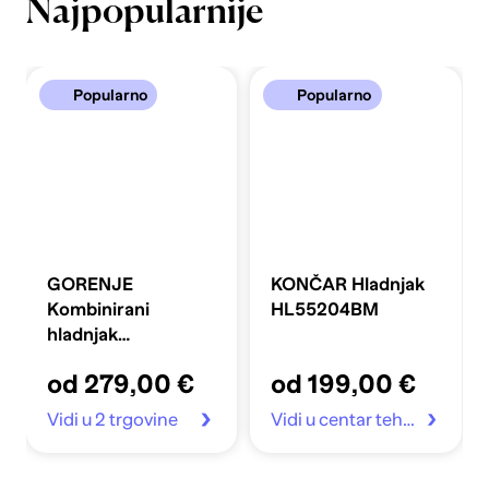
Najpopularnije
Popularno
Popularno
GORENJE
KONČAR Hladnjak
Kombinirani
HL55204BM
hladnjak
FLRK14EPS4
od 279,00 €
od 199,00 €
Vidi u 2 trgovine
Vidi u centar tehnike