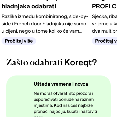
hladnjaka odabrati
PROFI C
Razlika između kombiniranog, side-by-
Sjecka, riba
side i French door hladnjaka nije samo
vrijeme u 
u cijeni, nego u tome koliko će vam
dva multip
život u kuhinji biti jednostavan
pronaći mod
Pročitaj više
Pročitaj v
sljedećih deset godina.
Koreqt?
Zašto odabrati
Ušteda vremena i novca
Ne moraš otvarati sto prozora i
uspoređivati ponude na raznim
mjestima. Kod nas ćeš najbrže
pronaći najbolju, kupiti i nastaviti