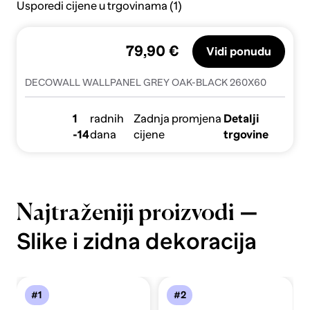
Usporedi cijene u trgovinama (1)
79,90 €
Vidi ponudu
DECOWALL WALLPANEL GREY OAK-BLACK 260X60
1
radnih
Zadnja promjena
Detalji
-14
dana
cijene
trgovine
—
Najtraženiji proizvodi
Slike i zidna dekoracija
#1
#2