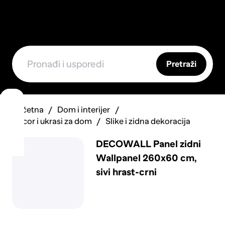
Pretraži
Početna
Dom i interijer
Decor i ukrasi za dom
Slike i zidna dekoracija
DECOWALL Panel zidni
Wallpanel 260x60 cm,
sivi hrast-crni