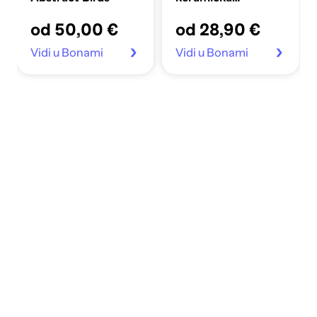
dekoracija Cone,
od 50,00 €
od 28,90 €
visina 18 cm
Vidi u Bonami
Vidi u Bonami