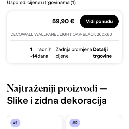
Usporedi cijene u trgovinama (1)
59,90 €
Vidi ponudu
DECOWALL WALLPANEL LIGHT OAK-BLACK 260X60
1
radnih
Zadnja promjena
Detalji
-14
dana
cijene
trgovine
—
Najtraženiji proizvodi
Slike i zidna dekoracija
#1
#2