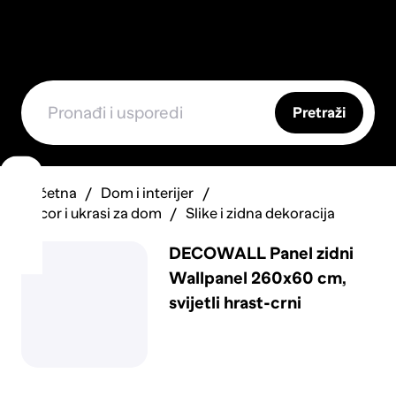
Pretraži
Početna
Dom i interijer
Decor i ukrasi za dom
Slike i zidna dekoracija
DECOWALL Panel zidni
Wallpanel 260x60 cm,
svijetli hrast-crni