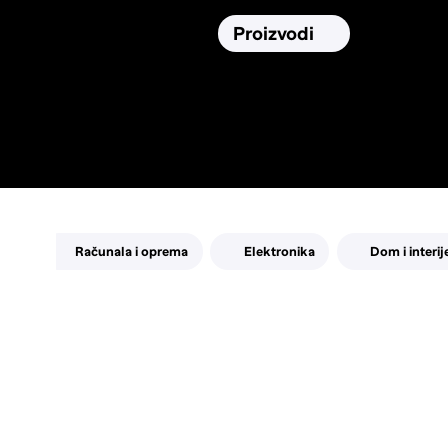
Osiguranja
Proizvodi
Namirnic
Pronađi, usporedi i donesi
najbolju
odluku o kupnji.
Računala i oprema
Elektronika
Dom i interij