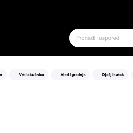
e
er
Vrt i okućnica
Alati i gradnja
Dječji kutak