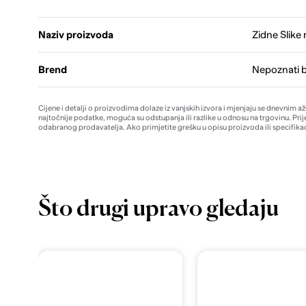
Naziv proizvoda
Zidne Slike
Brend
Nepoznati 
Cijene i detalji o proizvodima dolaze iz vanjskih izvora i mjenjaju se dnevnim a
najtočnije podatke, moguća su odstupanja ili razlike u odnosu na trgovinu. Prij
odabranog prodavatelja. Ako primjetite grešku u opisu proizvoda ili specifikac
Što drugi upravo gledaju