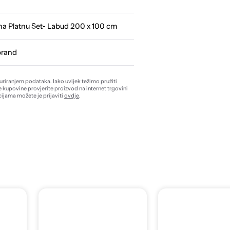
 na Platnu Set- Labud 200 x 100 cm
brand
žuriranjem podataka. Iako uvijek težimo pružiti
e kupovine provjerite proizvod na internet trgovini
ijama možete je prijaviti
ovdje
.