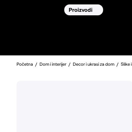
Osiguranja
Proizvodi
Namirnic
Pronađi, usporedi i donesi
najbolju
odluku o kupnji.
Početna
Dom i interijer
Decor i ukrasi za dom
Slike 