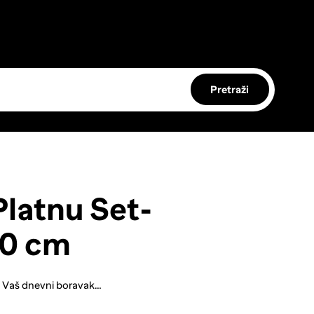
Pretraži
Platnu Set-
00 cm
ati Vaš dnevni boravak…