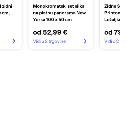
zidni
Monokromatski set slika
Zidne Slike na 
0 cm,
na platnu panorama New
Printom Pješča
Yorka 100 x 50 cm
Ležaljkom 200
od 52,99 €
od 79,99 
Vidi u 2 trgovine
Vidi u 2 trgovin