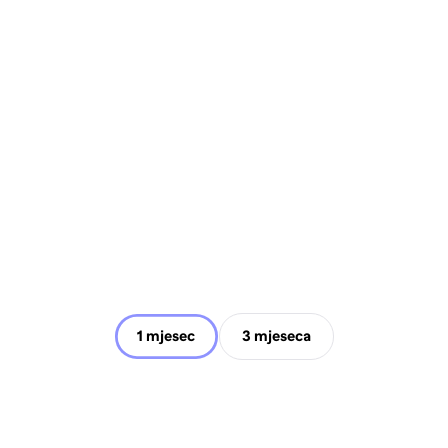
1 mjesec
3 mjeseca