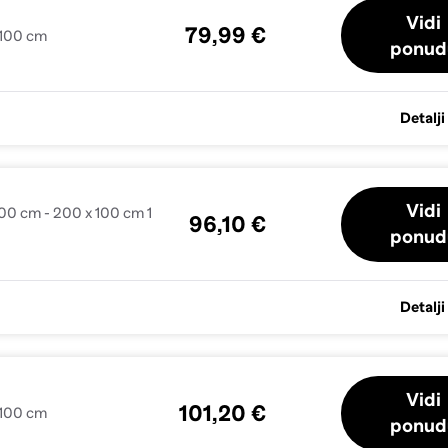
Vidi
79,99 €
 100 cm
ponud
Detalji
Vidi
100 cm - 200 x 100 cm 1
96,10 €
ponud
Detalji
Vidi
101,20 €
 100 cm
ponud