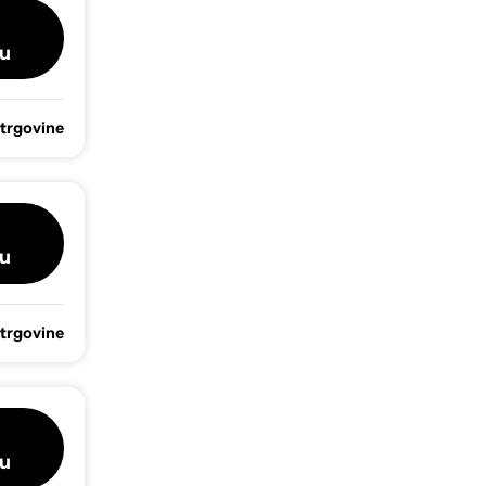
u
 trgovine
u
 trgovine
u