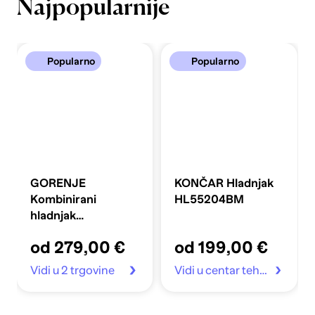
Najpopularnije
Popularno
Popularno
GORENJE
KONČAR Hladnjak
Kombinirani
HL55204BM
hladnjak
FLRK14EPS4
od 279,00 €
od 199,00 €
Vidi u 2 trgovine
Vidi u centar tehnike