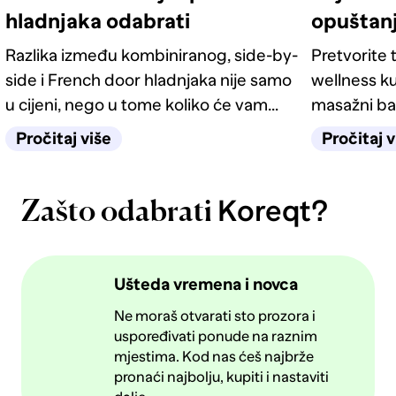
hladnjaka odabrati
opuštan
Razlika između kombiniranog, side-by-
Pretvorite t
side i French door hladnjaka nije samo
wellness ku
u cijeni, nego u tome koliko će vam
masažni ba
život u kuhinji biti jednostavan
odgovarati
Pročitaj više
Pročitaj v
sljedećih deset godina.
Koreqt?
Zašto odabrati
Ušteda vremena i novca
Ne moraš otvarati sto prozora i
uspoređivati ponude na raznim
mjestima. Kod nas ćeš najbrže
pronaći najbolju, kupiti i nastaviti