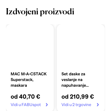
Izdvojeni proizvodi
MAC M·A·CSTACK
Set daske za
Superstack,
veslanje na
maskara
napuhavanje
360x81x10 cm,
od 40,70 €
od 210,99 €
plavi
Vidi u FABUspot
Vidi u 2 trgovine