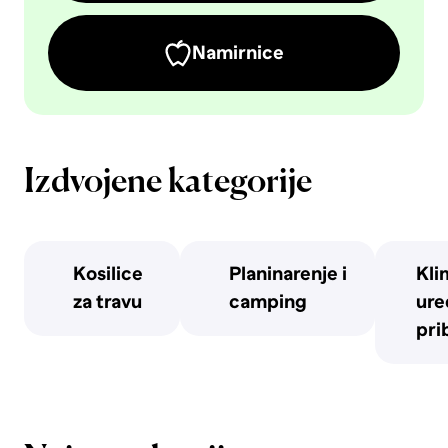
Namirnice
Izdvojene kategorije
Kosilice
Planinarenje i
Kli
za travu
camping
uređ
pri