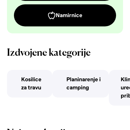
Namirnice
Izdvojene kategorije
Kosilice
Planinarenje i
Kli
za travu
camping
uređ
pri