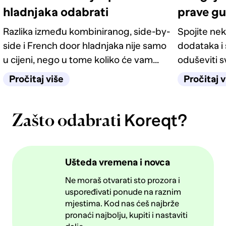
hladnjaka odabrati
prave g
Razlika između kombiniranog, side-by-
Spojite nek
side i French door hladnjaka nije samo
dodataka i 
u cijeni, nego u tome koliko će vam
oduševiti 
život u kuhinji biti jednostavan
četiri odlič
Pročitaj više
Pročitaj v
sljedećih deset godina.
Koreqt?
Zašto odabrati
Ušteda vremena i novca
Ne moraš otvarati sto prozora i
uspoređivati ponude na raznim
mjestima. Kod nas ćeš najbrže
pronaći najbolju, kupiti i nastaviti