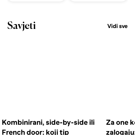
Savjeti
Vidi sve
Kombinirani, side-by-side ili
Za one k
French door: koji tip
zalogaju