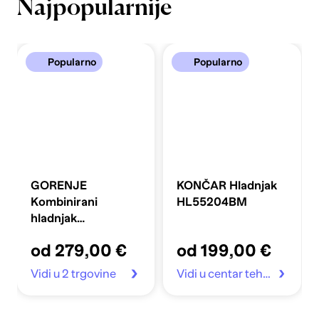
Najpopularnije
Popularno
Popularno
GORENJE
KONČAR Hladnjak
Kombinirani
HL55204BM
hladnjak
FLRK14EPS4
od 279,00 €
od 199,00 €
Vidi u 2 trgovine
Vidi u centar tehnike