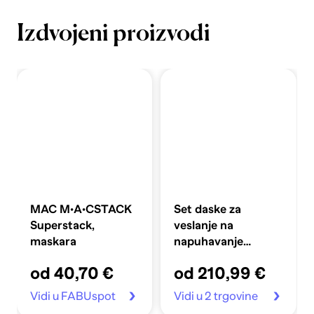
Izdvojeni proizvodi
MAC M·A·CSTACK
Set daske za
Superstack,
veslanje na
maskara
napuhavanje
360x81x10 cm,
od 40,70 €
od 210,99 €
plavi
Vidi u FABUspot
Vidi u 2 trgovine