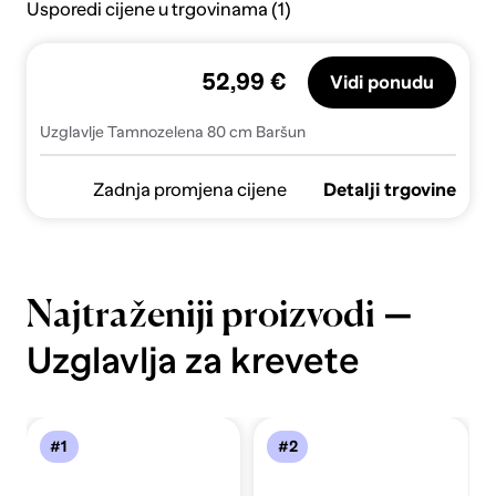
Usporedi cijene u trgovinama (1)
52,99 €
Vidi ponudu
Uzglavlje Tamnozelena 80 cm Baršun
Zadnja promjena cijene
Detalji trgovine
—
Najtraženiji proizvodi
Uzglavlja za krevete
#1
#2