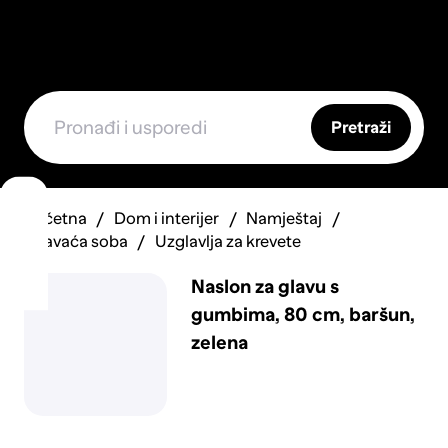
Pretraži
Početna
Dom i interijer
Namještaj
Spavaća soba
Uzglavlja za krevete
Naslon za glavu s
gumbima, 80 cm, baršun,
zelena