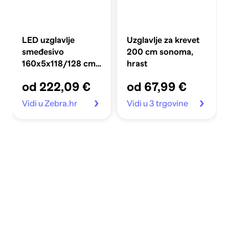
LED uzglavlje
Uzglavlje za krevet
smeđesivo
200 cm sonoma,
160x5x118/128 cm
hrast
od tkanine
od 222,09 €
od 67,99 €
Vidi u Zebra.hr
Vidi u 3 trgovine