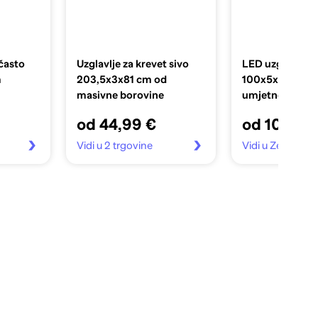
ičasto
Uzglavlje za krevet sivo
LED uzglavlje 
m
203,5x3x81 cm od
100x5x118/128
masivne borovine
umjetne kože
od 44,99 €
od 108,20
Vidi u 2 trgovine
Vidi u Zebra.hr