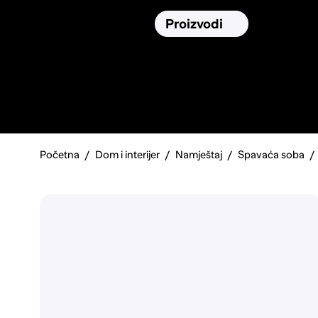
Osiguranja
Proizvodi
Namirnic
Pronađi, usporedi i donesi
najbolju
odluku o kupnji.
Početna
Dom i interijer
Namještaj
Spavaća soba