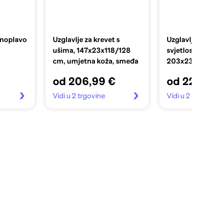
mnoplavo
Uzglavlje za krevet s
Uzglavlje s uši
ušima, 147x23x118/128
svjetlosivo
cm, umjetna koža, smeđa
203x23x118/12
tkanine
od 206,99 €
od 227,99
Vidi u 2 trgovine
Vidi u 2 trgovin