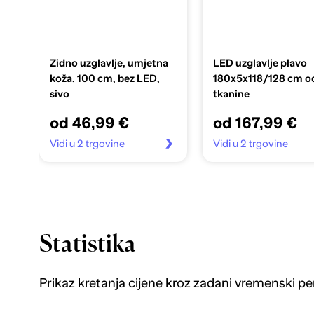
Zidno uzglavlje, umjetna
LED uzglavlje plavo
koža, 100 cm, bez LED,
180x5x118/128 cm o
sivo
tkanine
od 46,99 €
od 167,99 €
Vidi u 2 trgovine
Vidi u 2 trgovine
Statistika
Prikaz kretanja cijene kroz zadani vremenski pe