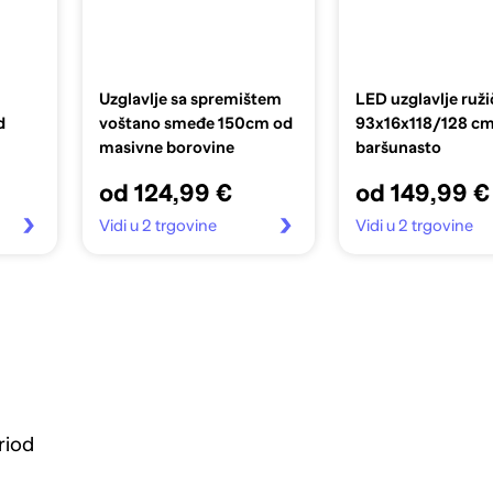
Uzglavlje sa spremištem
LED uzglavlje ruž
d
voštano smeđe 150cm od
93x16x118/128 c
masivne borovine
baršunasto
od 124,99 €
od 149,99 €
Vidi u 2 trgovine
Vidi u 2 trgovine
riod