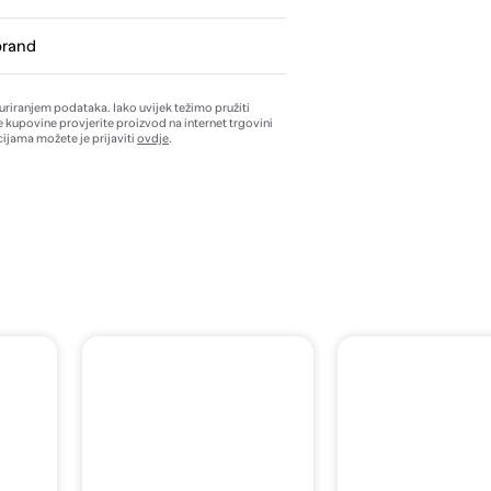
brand
žuriranjem podataka. Iako uvijek težimo pružiti
e kupovine provjerite proizvod na internet trgovini
ijama možete je prijaviti
ovdje
.