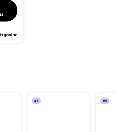
u
 trgovine
#5
#6