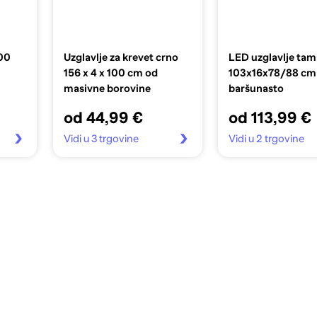
200
Uzglavlje za krevet crno
LED uzglavlje ta
156 x 4 x 100 cm od
103x16x78/88 cm
masivne borovine
baršunasto
od 44,99 €
od 113,99 €
Vidi u 3 trgovine
Vidi u 2 trgovine