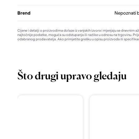
Brend
Nepoznati 
Cijene i detalji o proizvodima dolaze iz vanjskih izvora i mjenjaju se dnevnim a
najtočnije podatke, moguća su odstupanja ili razlike u odnosu na trgovinu. Prij
odabranog prodavatelja. Ako primjetite grešku u opisu proizvoda ili specifikac
Što drugi upravo gledaju