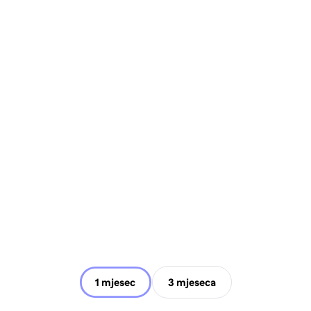
1 mjesec
3 mjeseca