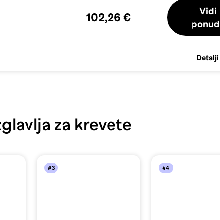
Vidi
102,26 €
ponud
Detalji
glavlja za krevete
#3
#4