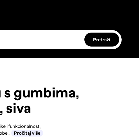
Pretraži
u s gumbima,
 siva
ke i funkcionalnosti,
obe...
Pročitaj više