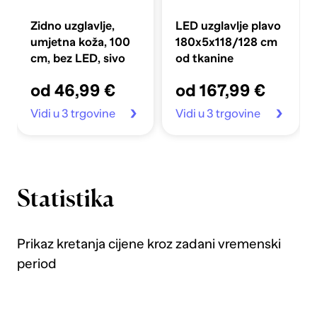
Zidno uzglavlje,
LED uzglavlje plavo
umjetna koža, 100
180x5x118/128 cm
cm, bez LED, sivo
od tkanine
od 46,99 €
od 167,99 €
Vidi u 3 trgovine
Vidi u 3 trgovine
Statistika
Prikaz kretanja cijene kroz zadani vremenski
period