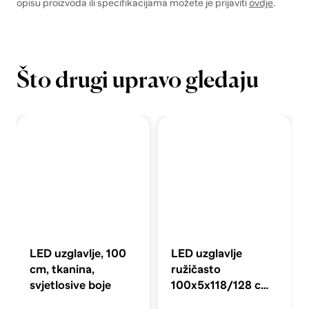
opisu proizvoda ili specifikacijama možete je prijaviti
ovdje
.
Što drugi upravo gledaju
LED uzglavlje, 100
LED uzglavlje
cm, tkanina,
ružičasto
svjetlosive boje
100x5x118/128 cm
baršunasto