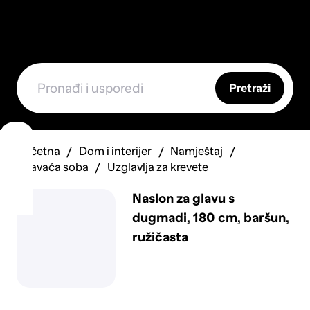
Pretraži
Početna
Dom i interijer
Namještaj
Spavaća soba
Uzglavlja za krevete
Naslon za glavu s
dugmadi, 180 cm, baršun,
ružičasta