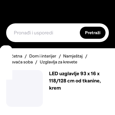
Pretraži
Početna
Dom i interijer
Namještaj
Spavaća soba
Uzglavlja za krevete
LED uzglavlje 93 x 16 x
118/128 cm od tkanine,
krem