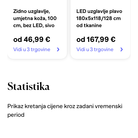
Zidno uzglavlje,
LED uzglavlje plavo
umjetna koža, 100
180x5x118/128 cm
cm, bez LED, sivo
od tkanine
od 46,99 €
od 167,99 €
Vidi u 3 trgovine
Vidi u 3 trgovine
Statistika
Prikaz kretanja cijene kroz zadani vremenski
period