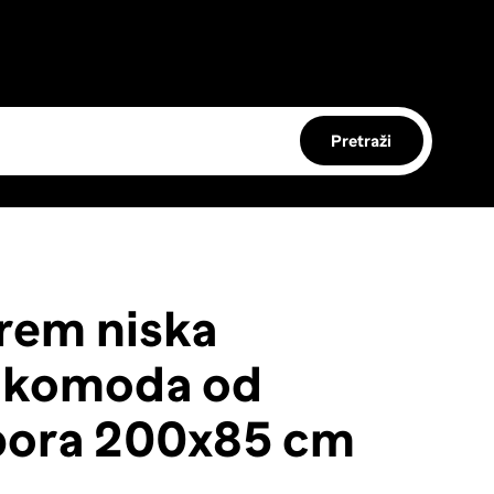
Pretraži
em niska
 komoda od
bora 200x85 cm