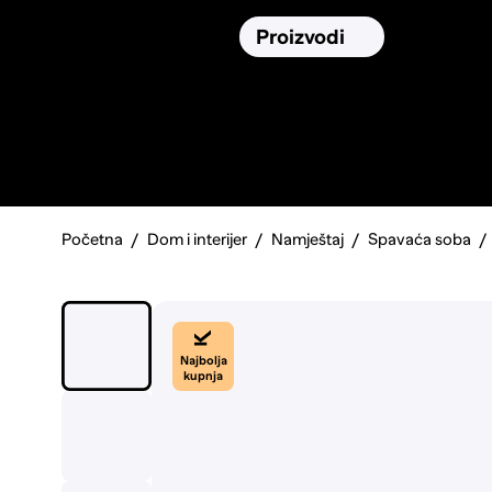
Osiguranja
Proizvodi
Namirnic
Pronađi, usporedi i donesi
najbolju
odluku o kupnji.
Početna
Dom i interijer
Namještaj
Spavaća soba
Najbolja
kupnja