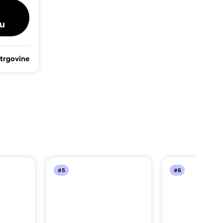
u
 trgovine
#5
#6