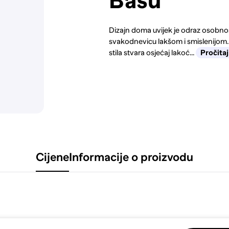
Basu
Dizajn doma uvijek je odraz osobnost
svakodnevicu lakšom i smislenijom.
stila stvara osjećaj lakoć...
Pročitaj
Cijene
Informacije o proizvodu