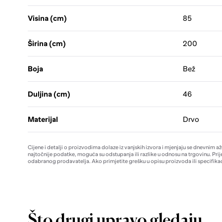
Visina (cm)
85
Širina (cm)
200
Boja
Bež
Duljina (cm)
46
Materijal
Drvo
Cijene i detalji o proizvodima dolaze iz vanjskih izvora i mjenjaju se dnevnim a
najtočnije podatke, moguća su odstupanja ili razlike u odnosu na trgovinu. Prij
odabranog prodavatelja. Ako primjetite grešku u opisu proizvoda ili specifikac
Što drugi upravo gledaju