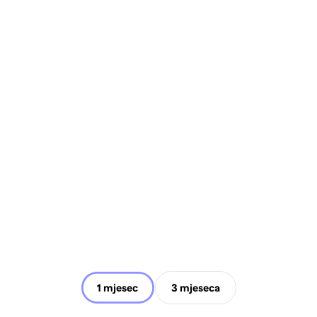
1 mjesec
3 mjeseca