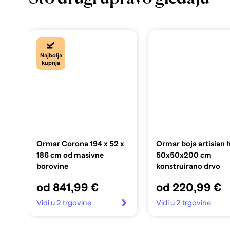
Najbolja
kupnja
Ormar Corona 194 x 52 x
Ormar boja artisian 
186 cm od masivne
50x50x200 cm
borovine
konstruirano drvo
od 841,99 €
od 220,99 €
Vidi u 2 trgovine
Vidi u 2 trgovine