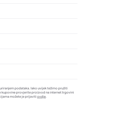
žuriranjem podataka. Iako uvijek težimo pružiti
e kupovine provjerite proizvod na internet trgovini
ijama možete je prijaviti
ovdje
.