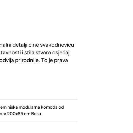
alni detalji čine svakodnevicu
vnosti i stila stvara osjećaj
dvija prirodnije. To je prava
m niska modularna komoda od
ora 200x85 cm Basu