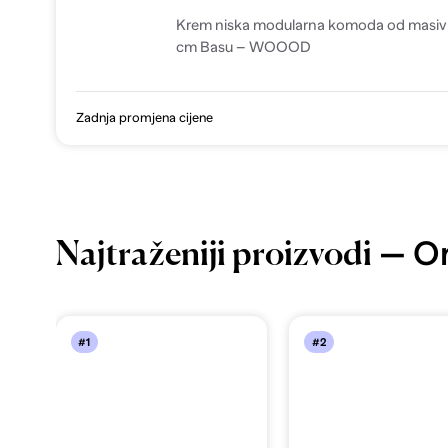
Krem niska modularna komoda od masi
cm Basu – WOOOD
Zadnja promjena cijene
— Or
Najtraženiji proizvodi
#1
#2