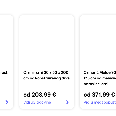
hrast
Ormar crni 30 x 50 x 200
Ormarić Molde 90 
cm od konstruiranog drva
175 cm od masivn
borovine, crni
od 208,99 €
od 371,99 €
Vidi u 2 trgovine
Vidi u megapopust