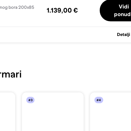
Vidi
vnog bora 200x85
1.139,00 €
ponud
Detalji
mari
#3
#4