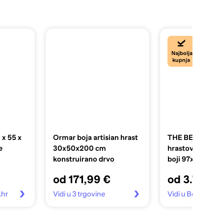
Najbolja
kupnja
x 55 x
Ormar boja artisian hrast
THE BEDS Orm
e
30x50x200 cm
hrastovine u pr
konstruirano drvo
boji 97x196 cm
od 171,99 €
od 3.739,
.hr
Vidi u 3 trgovine
Vidi u Bonami