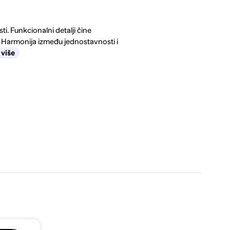
i. Funkcionalni detalji čine
 Harmonija između jednostavnosti i
 više