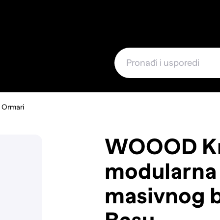
e
Ormari
WOOOD Kr
modularna
masivnog 