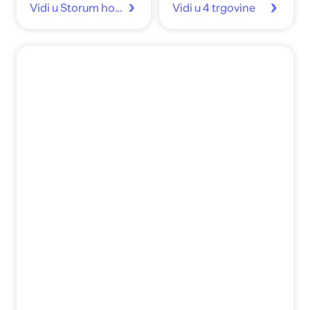
Vidi u Storum home
Vidi u 4 trgovine