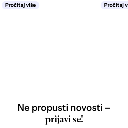
život u kuhinji biti jednostavan
selidbe tra
Pročitaj više
Pročitaj v
sljedećih deset godina.
Ne propusti novosti –
prijavi se!