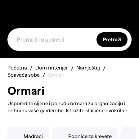
Pretraži
Početna
Dom i interijer
Namještaj
Spavaća soba
Ormari
Ormari
Usporedite cijene i ponudu ormara za organizaciju i
pohranu vaše garderobe. Istražite klasične dvokrilne
ormar za prostran prostor za vješanje. Pronađite
klizne ormare za uštedu prostora u manjim sobama.
Saznajte o walk-in ormarima za luksuzno iskustvo
Madraci
Podnice za krevete