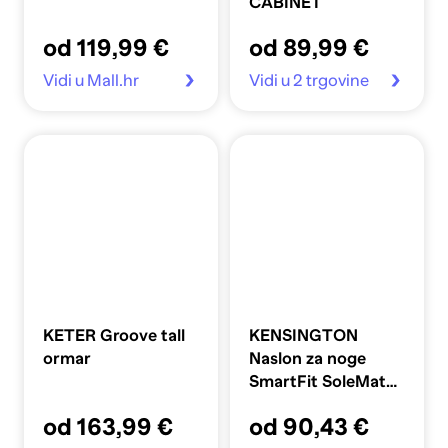
CABINET
od 119,99 €
od 89,99 €
Vidi u Mall.hr
Vidi u 2 trgovine
KETER Groove tall
KENSINGTON
ormar
Naslon za noge
SmartFit SoleMate
Pro K50409EU
od 163,99 €
od 90,43 €