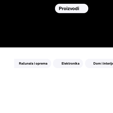
Osiguranja
Proizvodi
Namirnic
Pronađi, usporedi i donesi
najbolju
odluku o kupnji.
Računala i oprema
Elektronika
Dom i interij