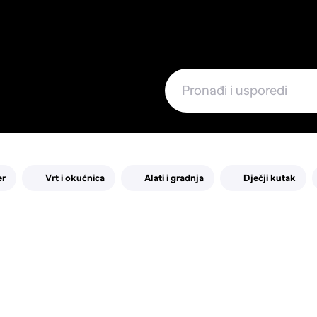
e
er
Vrt i okućnica
Alati i gradnja
Dječji kutak