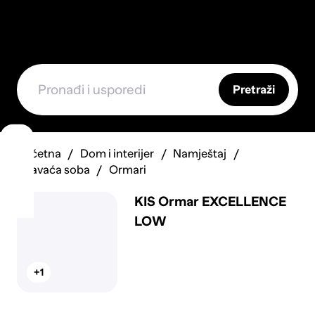
Pretraži
Početna
Dom i interijer
Namještaj
Spavaća soba
Ormari
KIS Ormar EXCELLENCE
LOW
+1