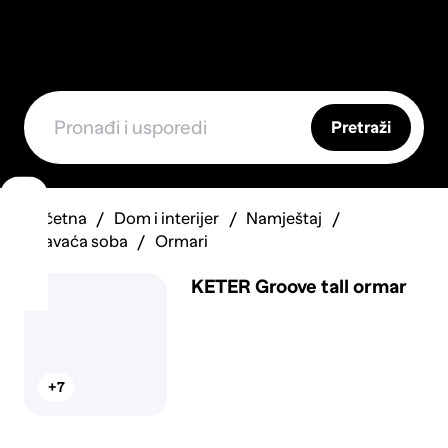
Pretraži
Početna
Dom i interijer
Namještaj
Spavaća soba
Ormari
KETER Groove tall ormar
+7