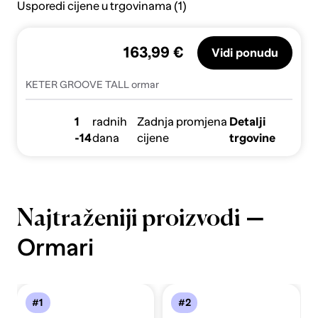
Usporedi cijene u trgovinama (1)
163,99 €
Vidi ponudu
KETER GROOVE TALL ormar
1
radnih
Zadnja promjena
Detalji
-14
dana
cijene
trgovine
—
Najtraženiji proizvodi
Ormari
#1
#2