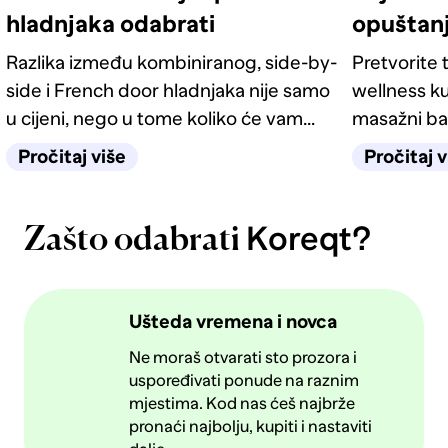
hladnjaka odabrati
opuštan
Razlika između kombiniranog, side-by-
Pretvorite t
side i French door hladnjaka nije samo
wellness ku
u cijeni, nego u tome koliko će vam
masažni ba
život u kuhinji biti jednostavan
odgovarati
Pročitaj više
Pročitaj v
sljedećih deset godina.
Koreqt?
Zašto odabrati
Ušteda vremena i novca
Ne moraš otvarati sto prozora i
uspoređivati ponude na raznim
mjestima. Kod nas ćeš najbrže
pronaći najbolju, kupiti i nastaviti