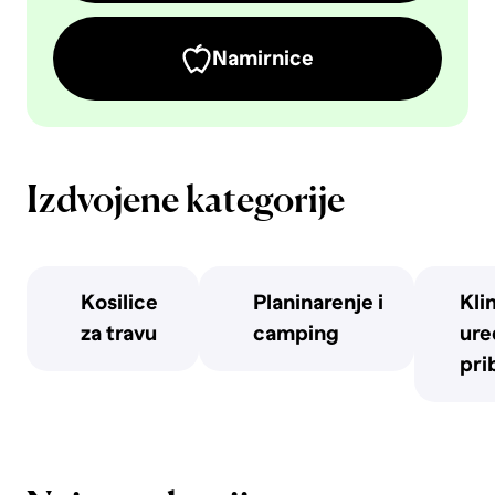
Namirnice
Izdvojene kategorije
Kosilice
Planinarenje i
Kli
za travu
camping
uređ
pri