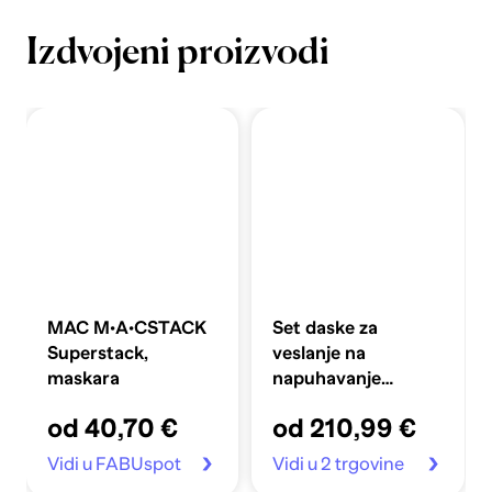
Izdvojeni proizvodi
MAC M·A·CSTACK
Set daske za
Superstack,
veslanje na
maskara
napuhavanje
360x81x10 cm,
od 40,70 €
od 210,99 €
plavi
Vidi u FABUspot
Vidi u 2 trgovine