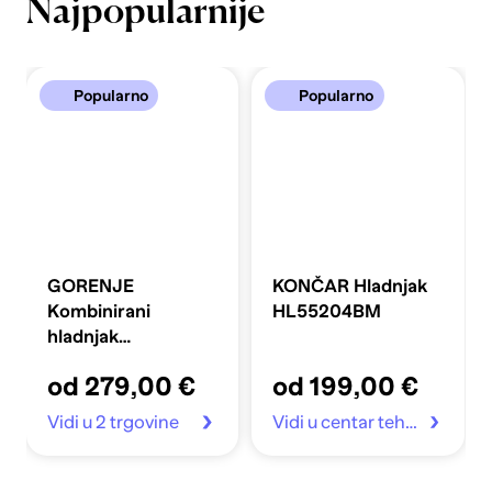
Najpopularnije
Popularno
Popularno
GORENJE
KONČAR Hladnjak
Kombinirani
HL55204BM
hladnjak
FLRK14EPS4
od 279,00 €
od 199,00 €
Vidi u 2 trgovine
Vidi u centar tehnike