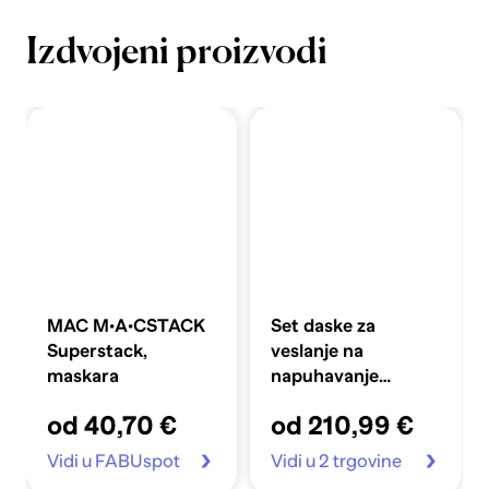
Izdvojeni proizvodi
MAC M·A·CSTACK
Set daske za
Superstack,
veslanje na
maskara
napuhavanje
360x81x10 cm,
od 40,70 €
od 210,99 €
plavi
Vidi u FABUspot
Vidi u 2 trgovine