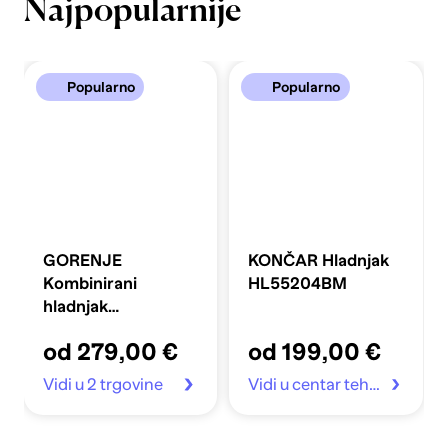
Najpopularnije
Popularno
Popularno
GORENJE
KONČAR Hladnjak
Kombinirani
HL55204BM
hladnjak
FLRK14EPS4
od 279,00 €
od 199,00 €
Vidi u 2 trgovine
Vidi u centar tehnike