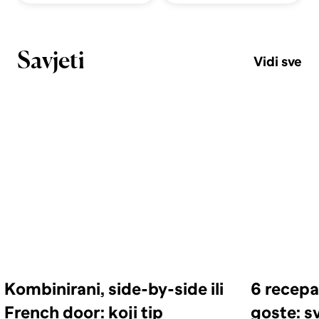
Savjeti
Vidi sve
Kombinirani, side-by-side ili
6 recepa
French door: koji tip
goste: s