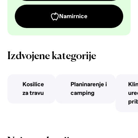
Namirnice
Izdvojene kategorije
Kosilice
Planinarenje i
Kli
za travu
camping
uređ
pri