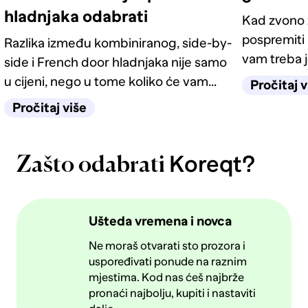
hladnjaka odabrati
Kad zvono z
pospremiti 
Razlika između kombiniranog, side-by-
vam treba j
side i French door hladnjaka nije samo
ideja koje 
u cijeni, nego u tome koliko će vam
Pročitaj v
imate.
život u kuhinji biti jednostavan
Pročitaj više
sljedećih deset godina.
Koreqt?
Zašto odabrati
Ušteda vremena i novca
Ne moraš otvarati sto prozora i
uspoređivati ponude na raznim
mjestima. Kod nas ćeš najbrže
pronaći najbolju, kupiti i nastaviti