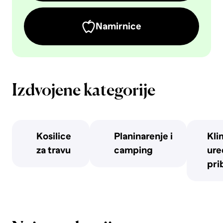
Namirnice
Izdvojene kategorije
Kosilice
Planinarenje i
Kli
za travu
camping
uređ
pri