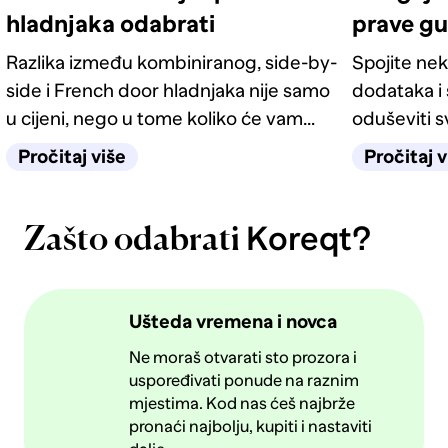
hladnjaka odabrati
prave g
Razlika između kombiniranog, side-by-
Spojite nek
side i French door hladnjaka nije samo
dodataka i 
u cijeni, nego u tome koliko će vam
oduševiti 
život u kuhinji biti jednostavan
četiri odlič
Pročitaj više
Pročitaj v
sljedećih deset godina.
Koreqt?
Zašto odabrati
Ušteda vremena i novca
Ne moraš otvarati sto prozora i
uspoređivati ponude na raznim
mjestima. Kod nas ćeš najbrže
pronaći najbolju, kupiti i nastaviti