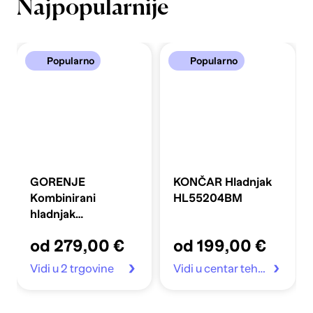
Najpopularnije
Popularno
Popularno
GORENJE
KONČAR Hladnjak
Kombinirani
HL55204BM
hladnjak
FLRK14EPS4
od 279,00 €
od 199,00 €
Vidi u 2 trgovine
Vidi u centar tehnike