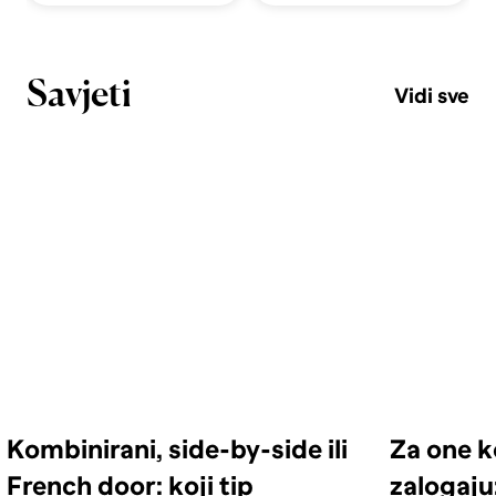
Savjeti
Vidi sve
Kombinirani, side-by-side ili
Za one k
French door: koji tip
zalogaju