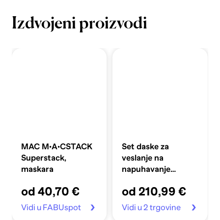
Izdvojeni proizvodi
MAC M·A·CSTACK
Set daske za
Superstack,
veslanje na
maskara
napuhavanje
360x81x10 cm,
od 40,70 €
od 210,99 €
plavi
Vidi u FABUspot
Vidi u 2 trgovine