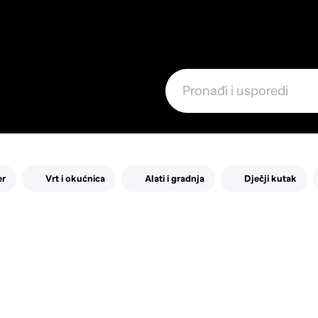
e
er
Vrt i okućnica
Alati i gradnja
Dječji kutak