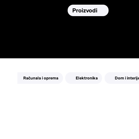
Osiguranja
Proizvodi
Namirnic
Pronađi, usporedi i donesi
najbolju
odluku o kupnji.
Računala i oprema
Elektronika
Dom i interij