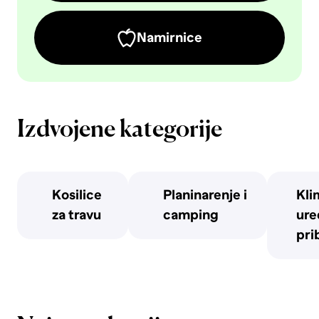
Namirnice
Izdvojene kategorije
Kosilice
Planinarenje i
Kli
za travu
camping
uređ
pri