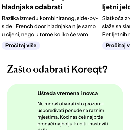
hladnjaka odabrati
ljetni je
Razlika između kombiniranog, side-by-
Slatkoća z
side i French door hladnjaka nije samo
slaže sa sl
u cijeni, nego u tome koliko će vam
Pet ljetnih 
život u kuhinji biti jednostavan
kategorije 
Pročitaj više
Pročitaj v
sljedećih deset godina.
Koreqt?
Zašto odabrati
Ušteda vremena i novca
Ne moraš otvarati sto prozora i
uspoređivati ponude na raznim
mjestima. Kod nas ćeš najbrže
pronaći najbolju, kupiti i nastaviti