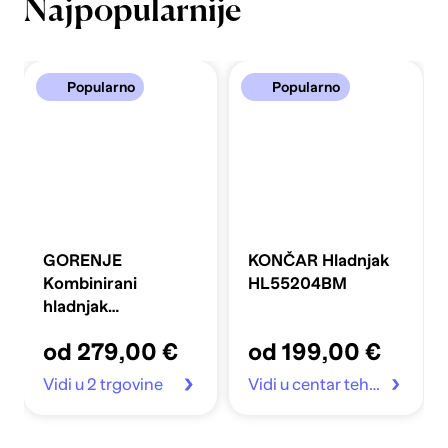
Najpopularnije
Popularno
Popularno
GORENJE
KONČAR Hladnjak
Kombinirani
HL55204BM
hladnjak
FLRK14EPS4
od 279,00 €
od 199,00 €
Vidi u 2 trgovine
Vidi u centar tehnike