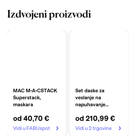
Izdvojeni proizvodi
MAC M·A·CSTACK
Set daske za
Superstack,
veslanje na
maskara
napuhavanje
360x81x10 cm,
od 40,70 €
od 210,99 €
plavi
Vidi u FABUspot
Vidi u 2 trgovine