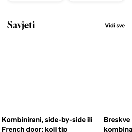
Savjeti
Vidi sve
Kombinirani, side-by-side ili
Breskve 
French door: koji tip
kombinac