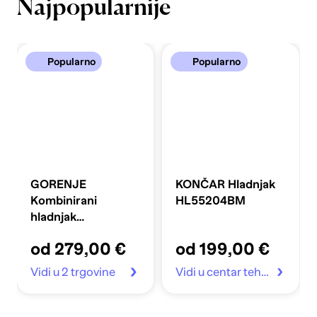
Najpopularnije
Popularno
Popularno
GORENJE
KONČAR Hladnjak
Kombinirani
HL55204BM
hladnjak
FLRK14EPS4
od 279,00 €
od 199,00 €
Vidi u 2 trgovine
Vidi u centar tehnike