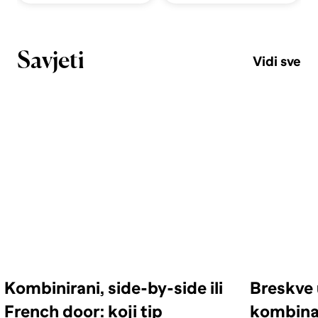
Savjeti
Vidi sve
Kombinirani, side-by-side ili
Breskve 
French door: koji tip
kombinac