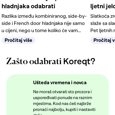
hladnjaka odabrati
ljetni je
Razlika između kombiniranog, side-by-
Slatkoća z
side i French door hladnjaka nije samo
slaže sa sl
u cijeni, nego u tome koliko će vam
Pet ljetnih 
život u kuhinji biti jednostavan
kategorije 
Pročitaj više
Pročitaj v
sljedećih deset godina.
Koreqt?
Zašto odabrati
Ušteda vremena i novca
Ne moraš otvarati sto prozora i
uspoređivati ponude na raznim
mjestima. Kod nas ćeš najbrže
pronaći najbolju, kupiti i nastaviti