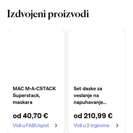
Izdvojeni proizvodi
MAC M·A·CSTACK
Set daske za
Superstack,
veslanje na
maskara
napuhavanje
360x81x10 cm,
od 40,70 €
od 210,99 €
plavi
Vidi u FABUspot
Vidi u 2 trgovine