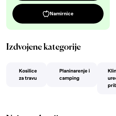
Namirnice
Izdvojene kategorije
Kosilice
Planinarenje i
Kli
za travu
camping
uređ
pri