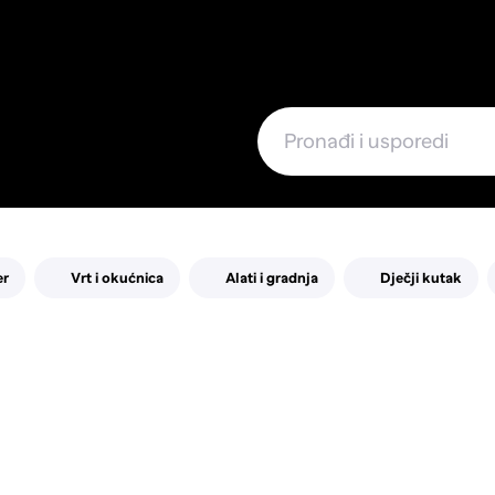
e
er
Vrt i okućnica
Alati i gradnja
Dječji kutak