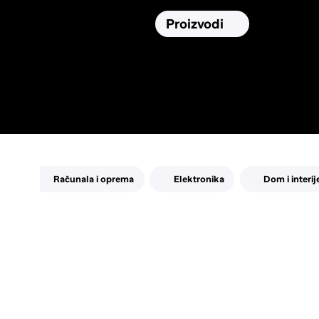
Osiguranja
Proizvodi
Namirnic
Pronađi, usporedi i donesi
najbolju
odluku o kupnji.
Računala i oprema
Elektronika
Dom i interij