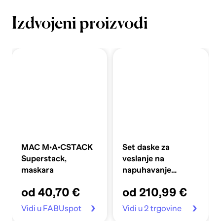
Izdvojeni proizvodi
MAC M·A·CSTACK
Set daske za
Superstack,
veslanje na
maskara
napuhavanje
360x81x10 cm,
od 40,70 €
od 210,99 €
plavi
Vidi u FABUspot
Vidi u 2 trgovine