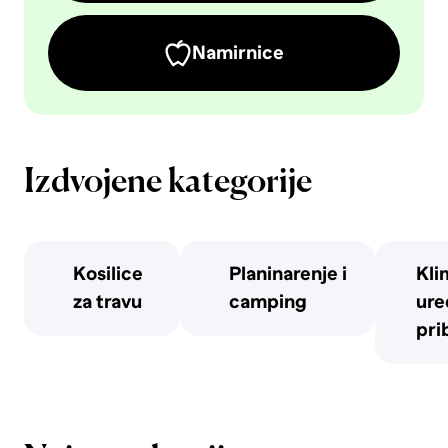
Namirnice
Izdvojene kategorije
Kosilice
Planinarenje i
Kli
za travu
camping
uređ
pri