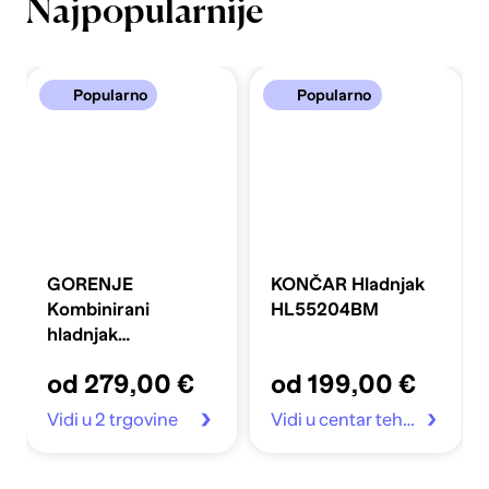
Najpopularnije
Popularno
Popularno
GORENJE
KONČAR Hladnjak
Kombinirani
HL55204BM
hladnjak
FLRK14EPS4
od 279,00 €
od 199,00 €
Vidi u 2 trgovine
Vidi u centar tehnike