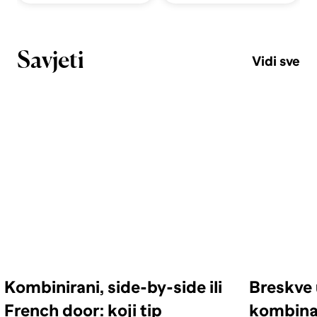
Savjeti
Vidi sve
Kombinirani, side-by-side ili
Breskve 
French door: koji tip
kombinac