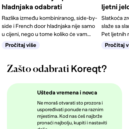
hladnjaka odabrati
ljetni je
Razlika između kombiniranog, side-by-
Slatkoća z
side i French door hladnjaka nije samo
slaže sa sl
u cijeni, nego u tome koliko će vam
Pet ljetnih 
život u kuhinji biti jednostavan
kategorije 
Pročitaj više
Pročitaj v
sljedećih deset godina.
Koreqt?
Zašto odabrati
Ušteda vremena i novca
Ne moraš otvarati sto prozora i
uspoređivati ponude na raznim
mjestima. Kod nas ćeš najbrže
pronaći najbolju, kupiti i nastaviti