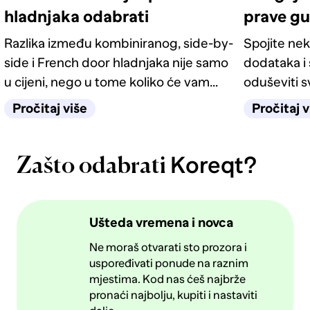
hladnjaka odabrati
prave g
Razlika između kombiniranog, side-by-
Spojite nek
side i French door hladnjaka nije samo
dodataka i 
u cijeni, nego u tome koliko će vam
oduševiti 
život u kuhinji biti jednostavan
četiri odlič
Pročitaj više
Pročitaj v
sljedećih deset godina.
Koreqt?
Zašto odabrati
Ušteda vremena i novca
Ne moraš otvarati sto prozora i
uspoređivati ponude na raznim
mjestima. Kod nas ćeš najbrže
pronaći najbolju, kupiti i nastaviti