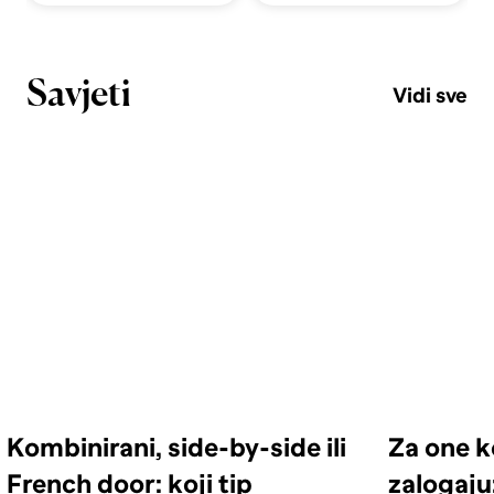
Savjeti
Vidi sve
Kombinirani, side-by-side ili
Za one k
French door: koji tip
zalogaju