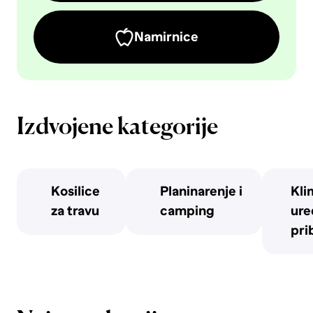
Namirnice
Izdvojene kategorije
Kosilice
Planinarenje i
Kli
za travu
camping
uređ
pri