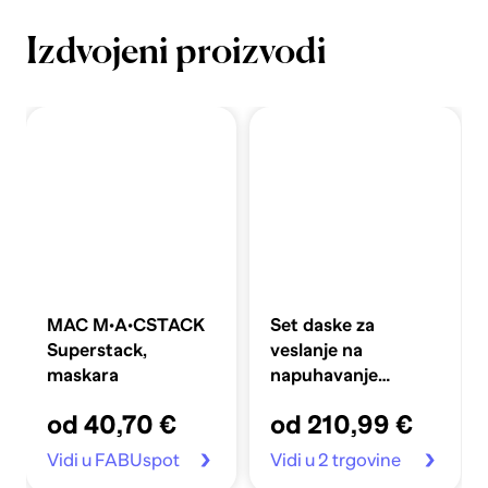
Izdvojeni proizvodi
MAC M·A·CSTACK
Set daske za
Superstack,
veslanje na
maskara
napuhavanje
360x81x10 cm,
od 40,70 €
od 210,99 €
plavi
Vidi u FABUspot
Vidi u 2 trgovine