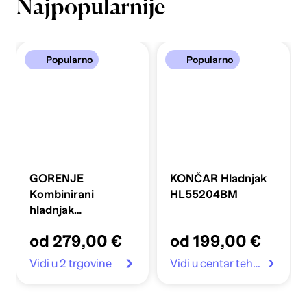
Najpopularnije
Popularno
Popularno
GORENJE
KONČAR Hladnjak
Kombinirani
HL55204BM
hladnjak
FLRK14EPS4
od 279,00 €
od 199,00 €
Vidi u 2 trgovine
Vidi u centar tehnike