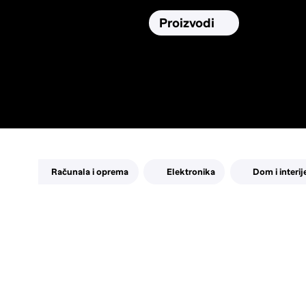
Osiguranja
Proizvodi
Namirnic
Pronađi, usporedi i donesi
najbolju
odluku o kupnji.
Računala i oprema
Elektronika
Dom i interij