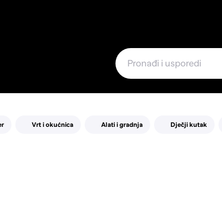
e
er
Vrt i okućnica
Alati i gradnja
Dječji kutak