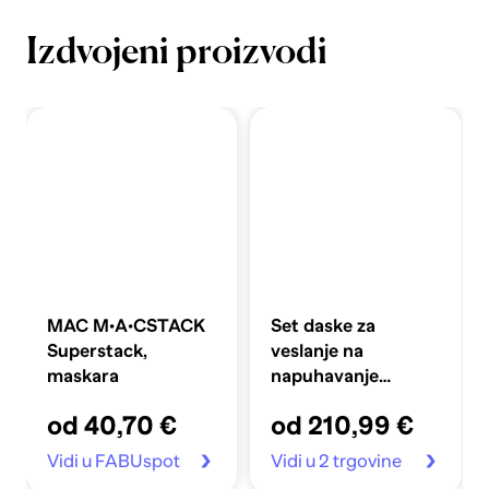
Izdvojeni proizvodi
MAC M·A·CSTACK
Set daske za
Superstack,
veslanje na
maskara
napuhavanje
360x81x10 cm,
od 40,70 €
od 210,99 €
plavi
Vidi u FABUspot
Vidi u 2 trgovine