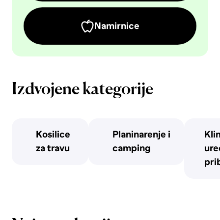
Namirnice
Izdvojene kategorije
Kosilice
Planinarenje i
Kli
za travu
camping
uređ
pri