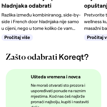
hladnjaka odabrati
opuštan
Razlika između kombiniranog, side-by-
Pretvorite t
side i French door hladnjaka nije samo
wellness ku
u cijeni, nego u tome koliko će vam
masažni ba
život u kuhinji biti jednostavan
odgovarati
Pročitaj više
Pročitaj v
sljedećih deset godina.
Koreqt?
Zašto odabrati
Ušteda vremena i novca
Ne moraš otvarati sto prozora i
uspoređivati ponude na raznim
mjestima. Kod nas ćeš najbrže
pronaći najbolju, kupiti i nastaviti