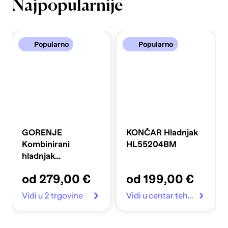
Najpopularnije
Popularno
Popularno
GORENJE
KONČAR Hladnjak
Kombinirani
HL55204BM
hladnjak
FLRK14EPS4
od 279,00 €
od 199,00 €
Vidi u 2 trgovine
Vidi u centar tehnike