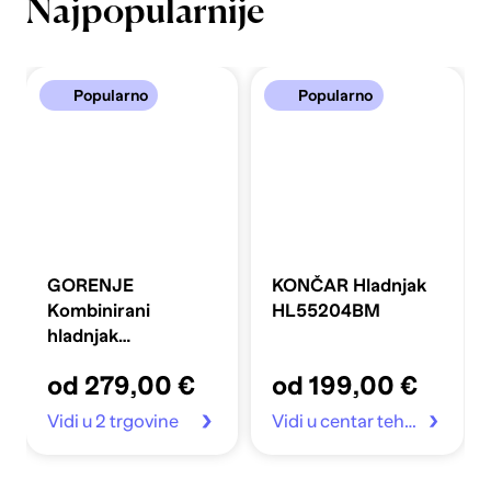
Najpopularnije
Popularno
Popularno
GORENJE
KONČAR Hladnjak
Kombinirani
HL55204BM
hladnjak
FLRK14EPS4
od 279,00 €
od 199,00 €
Vidi u 2 trgovine
Vidi u centar tehnike