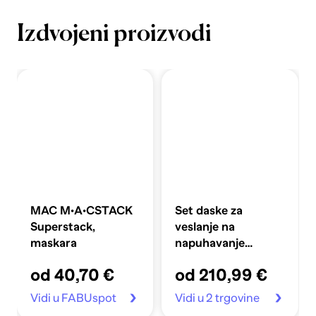
Izdvojeni proizvodi
MAC M·A·CSTACK
Set daske za
Superstack,
veslanje na
maskara
napuhavanje
360x81x10 cm,
od 40,70 €
od 210,99 €
plavi
Vidi u FABUspot
Vidi u 2 trgovine