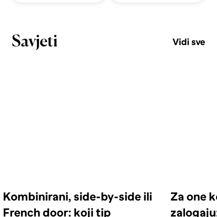
Savjeti
Vidi sve
Kombinirani, side-by-side ili
Za one k
French door: koji tip
zalogaju