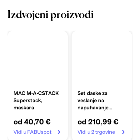
Izdvojeni proizvodi
MAC M·A·CSTACK
Set daske za
Superstack,
veslanje na
maskara
napuhavanje
360x81x10 cm,
od 40,70 €
od 210,99 €
plavi
Vidi u FABUspot
Vidi u 2 trgovine