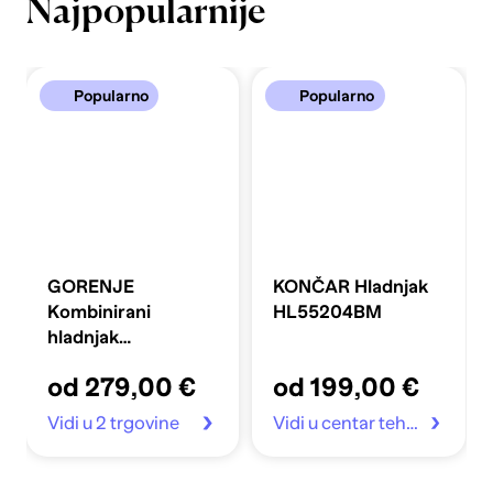
Najpopularnije
Popularno
Popularno
GORENJE
KONČAR Hladnjak
Kombinirani
HL55204BM
hladnjak
FLRK14EPS4
od 279,00 €
od 199,00 €
Vidi u 2 trgovine
Vidi u centar tehnike