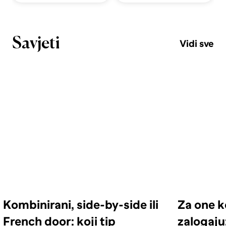
Savjeti
Vidi sve
Kombinirani, side-by-side ili
Za one k
French door: koji tip
zalogaju