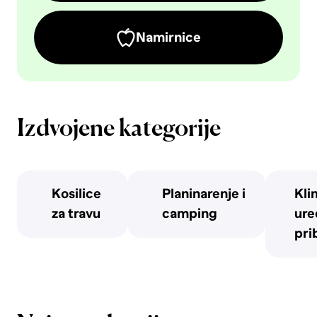
Namirnice
Izdvojene kategorije
Kosilice
Planinarenje i
Kli
za travu
camping
uređ
pri