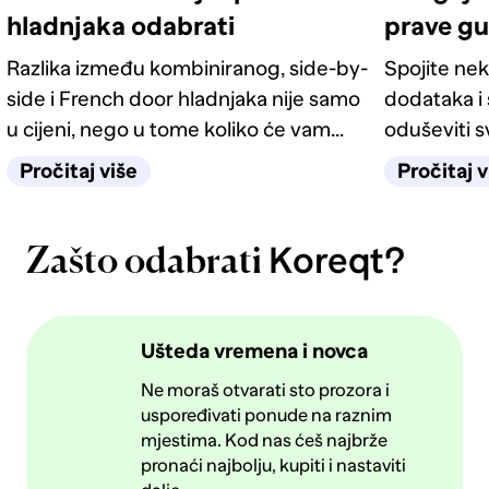
hladnjaka odabrati
prave g
Razlika između kombiniranog, side-by-
Spojite nek
side i French door hladnjaka nije samo
dodataka i 
u cijeni, nego u tome koliko će vam
oduševiti 
život u kuhinji biti jednostavan
četiri odlič
Pročitaj više
Pročitaj v
sljedećih deset godina.
Koreqt?
Zašto odabrati
Ušteda vremena i novca
Ne moraš otvarati sto prozora i
uspoređivati ponude na raznim
mjestima. Kod nas ćeš najbrže
pronaći najbolju, kupiti i nastaviti