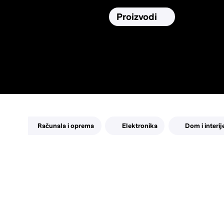
Osiguranja
Proizvodi
Namirnic
Pronađi, usporedi i donesi
najbolju
odluku o kupnji.
Računala i oprema
Elektronika
Dom i interij