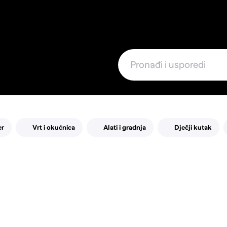
e
er
Vrt i okućnica
Alati i gradnja
Dječji kutak